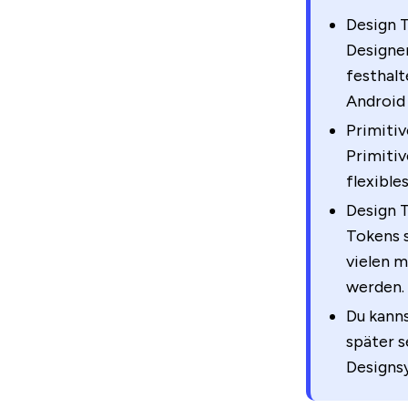
Design 
Designe
festhalt
Android 
Primiti
Primiti
flexible
Design T
Tokens s
vielen m
werden.
Du kanns
später 
Designsy