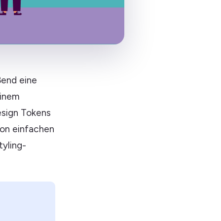
ßend eine
einem
esign Tokens
 von einfachen
tyling-