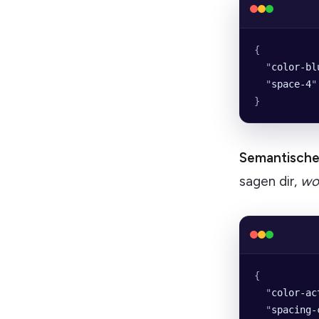
{
  "
color-bl
  "
space-4
"
}
Semantische
sagen dir,
wo
{
  "
color-ac
  "
spacing-