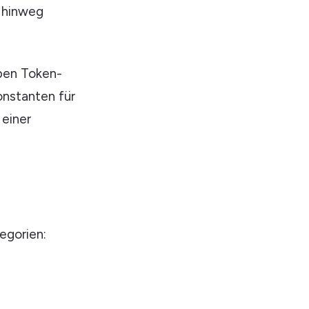
n hinweg
lben Token-
onstanten für
 einer
egorien: