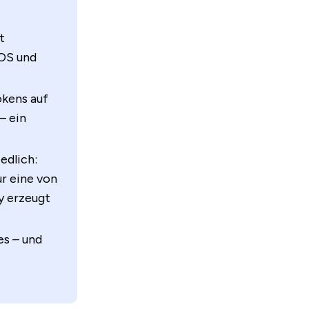
t
iOS und
okens auf
– ein
edlich:
ur eine von
y erzeugt
es – und