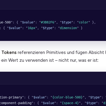
ue-500
"
: { 
"
$value
"
: 
"
#3B82F6
"
, 
"
$type
"
: 
"
color
"
 },
: { 
"
$value
"
: 
"
16px
"
, 
"
$type
"
: 
"
dimension
"
 }
 Tokens
referenzieren Primitives und fügen Absicht h
ein Wert zu verwenden ist – nicht nur, was er ist:
tion-primary
"
: { 
"
$value
"
: 
"
{color-blue-500}
"
, 
"
$type
"
: 
component-padding
"
: { 
"
$value
"
: 
"
{space-4}
"
, 
"
$type
"
: 
"
d