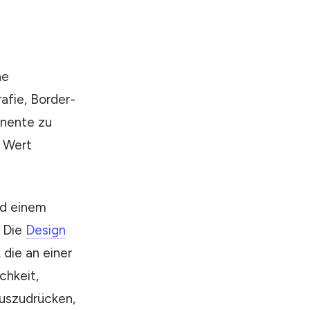
ne
afie, Border-
onente zu
n Wert
nd einem
. Die
Design
die an einer
chkeit,
uszudrücken,