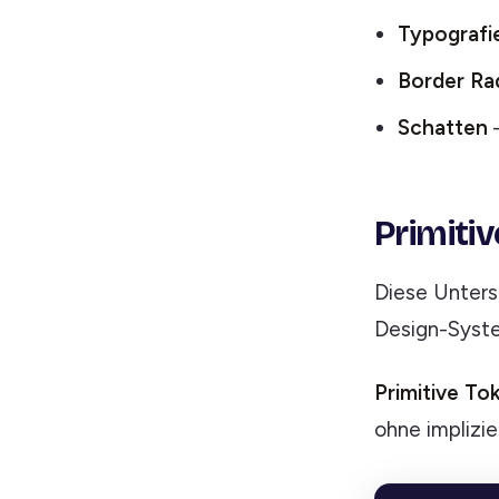
Typografi
Border Ra
Schatten
–
Primiti
Diese Unters
Design-Syst
Primitive To
ohne implizi