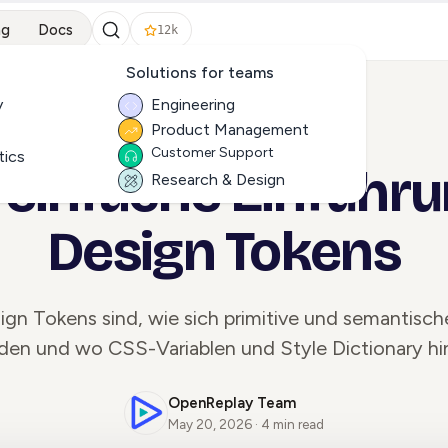
ng
Docs
12k
Solutions for teams
y
Engineering
Product Management
ALL ARTICLES
Customer Support
tics
 einfache Einführu
Research & Design
Design Tokens
gn Tokens sind, wie sich primitive und semantisc
den und wo CSS-Variablen und Style Dictionary hi
OpenReplay Team
May 20, 2026 · 4 min read