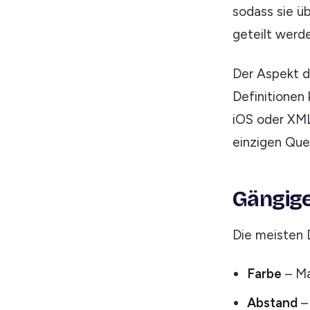
sodass sie ü
geteilt werd
Der Aspekt d
Definitionen
iOS oder XML
einzigen Quel
Gängige
Die meisten 
Farbe
– Ma
Abstand
–