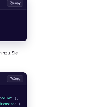
Copy
inzu. Sie
Copy
"
color
"
 },
imension
"
 }