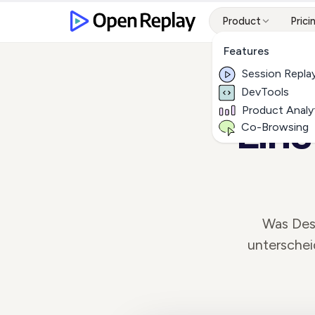
Product
Prici
Features
Session Repla
DevTools
Product Analy
Eine
Co-Browsing
Was Desi
unterschei