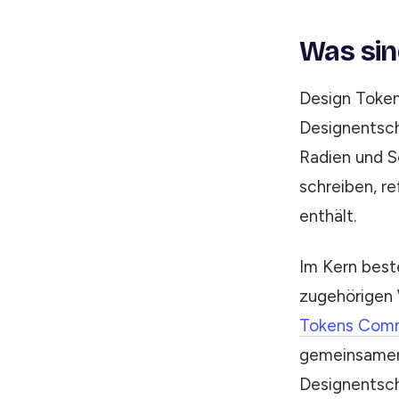
Was sin
Design Token
Designentsch
Radien und S
schreiben, r
enthält.
Im Kern best
zugehörigen 
Tokens Com
gemeinsamen S
Designentsch