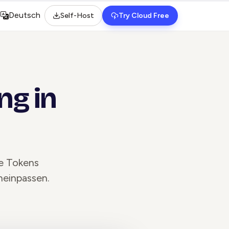
Deutsch
Self-Host
Try Cloud Free
Select language
ng in
he Tokens
neinpassen.