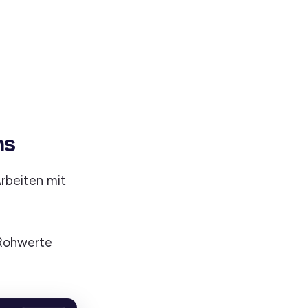
ns
rbeiten mit
 Rohwerte