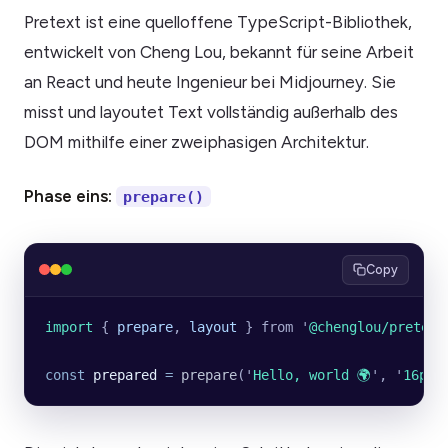
Pretext ist eine quelloffene TypeScript-Bibliothek,
entwickelt von Cheng Lou, bekannt für seine Arbeit
an React und heute Ingenieur bei Midjourney. Sie
misst und layoutet Text vollständig außerhalb des
DOM mithilfe einer zweiphasigen Architektur.
Phase eins:
prepare()
Copy
import 
{
 prepare
,
 layout
 }
 from
 '
@chenglou/pretext
const
 prepared
 =
 prepare
(
'
Hello, world 🌍
'
, 
'
16px 