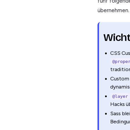
fünf folgend
übernehmen.
Wicht
CSS Cus
@prope
traditio
Custom P
dynamisc
@layer
Hacks üb
Sass ble
Bedingu