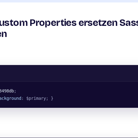
Custom Properties ersetzen Sas
en
3498db
;
ackground
: $primary; }