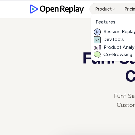
Product
Prici
Features
Session Repla
DevTools
Product Analy
Fünf S
Co-Browsing
C
Fünf Sa
Custom