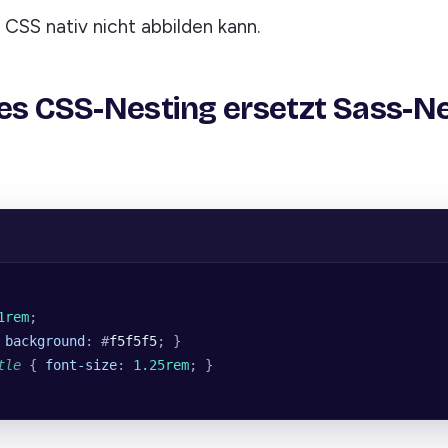
e CSS nativ nicht abbilden kann.
ves CSS-Nesting ersetzt Sass-N
1rem
;
 
background
: #
f5f5f5
; }
tle
 { 
font-size
: 
1.25rem
; }