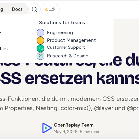
ng
Docs
12k
Solutions for teams
y
Engineering
Product Management
ALL ARTICLES
Customer Support
tics
ass-Features, die d
Research & Design
SS ersetzen kann
ss-Funktionen, die du mit modernem CSS ersetzen
 Properties, Nesting, color-mix(), @layer und @pr
OpenReplay Team
May 9, 2026 · 5 min read