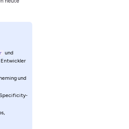
en heute
und
r
e Entwickler
Theming und
Specificity-
ps,