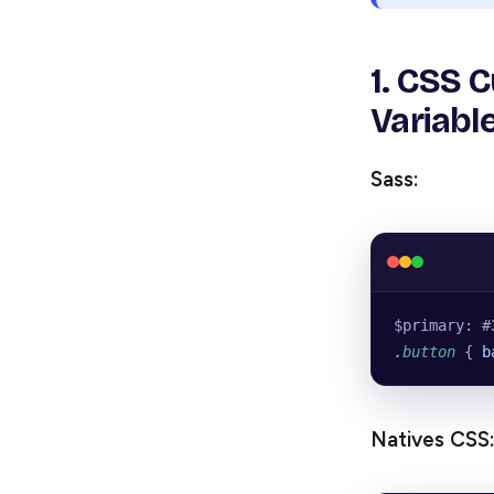
1. CSS 
Variabl
Sass:
$primary: #
.
button
 { 
b
Natives CSS: