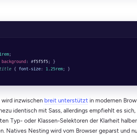
1rem
;
 
background
: #
f5f5f5
; }
title
 { 
font-size
: 
1.25rem
; }
wird inzwischen
breit unterstützt
in modernen Brows
hezu identisch mit Sass, allerdings empfiehlt es sich,
ten Typ- oder Klassen-Selektoren der Klarheit halber
en. Natives Nesting wird vom Browser geparst und nut