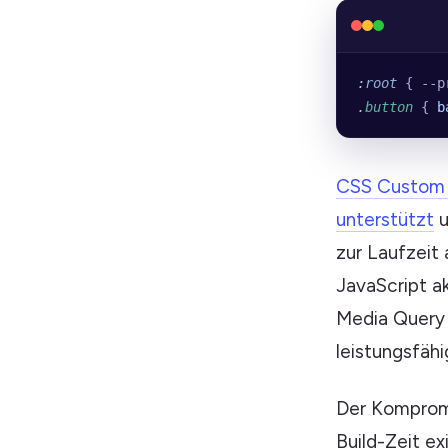
:
root
 { --p
.
button
 { 
b
CSS Custom 
unterstützt
u
zur Laufzeit 
JavaScript a
Media Query 
leistungsfähi
Der Kompromis
Build-Zeit e