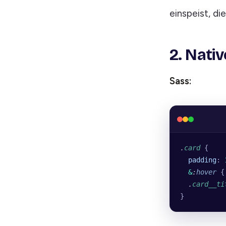
einspeist, di
2. Nati
Sass:
.
card
 {
  padding
: 
  &
:
hover
 {
  .
card__ti
}