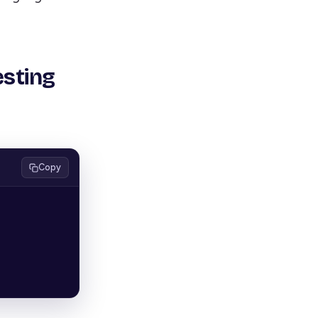
esting
Copy