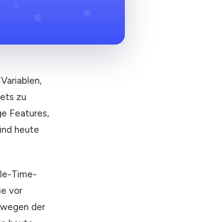
 Variablen,
eets zu
ge Features,
sind heute
ile-Time-
ie vor
h wegen der