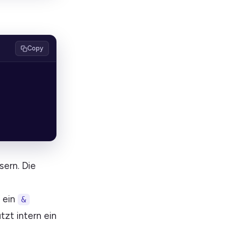
Copy
ern. Die
 ein
&
zt intern ein