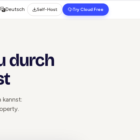
Deutsch
Self-Host
Try Cloud Free
Select language
u durch
st
 kannst:
operty.