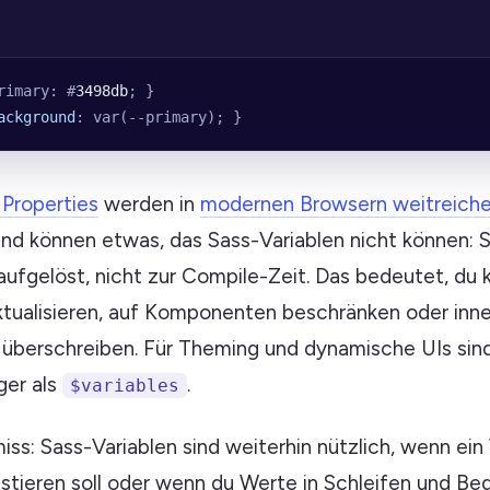
rimary: #
3498db
; }
ackground
: var(--primary); }
Properties
werden in
modernen Browsern weitreich
nd können etwas, das Sass-Variablen nicht können: 
aufgelöst, nicht zur Compile-Zeit. Das bedeutet, du 
ktualisieren, auf Komponenten beschränken oder inne
überschreiben. Für Theming und dynamische UIs sind
ger als
.
$variables
s: Sass-Variablen sind weiterhin nützlich, wenn ein 
xistieren soll oder wenn du Werte in Schleifen und B