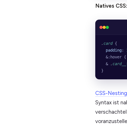
Natives CSS:
.
card
 {
  padding
: 
  &:hover {
  & 
.
card__
}
CSS-Nesting
Syntax ist na
verschachtel
voranzustell