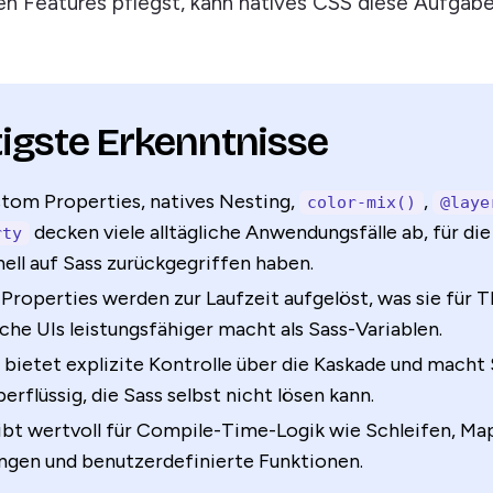
en Features pflegst, kann natives CSS diese Aufgab
igste Erkenntnisse
tom Properties, natives Nesting,
,
color-mix()
@laye
decken viele alltägliche Anwendungsfälle ab, für di
rty
nell auf Sass zurückgegriffen haben.
roperties werden zur Laufzeit aufgelöst, was sie für 
he UIs leistungsfähiger macht als Sass-Variablen.
bietet explizite Kontrolle über die Kaskade und macht 
erflüssig, die Sass selbst nicht lösen kann.
ibt wertvoll für Compile-Time-Logik wie Schleifen, Ma
ngen und benutzerdefinierte Funktionen.