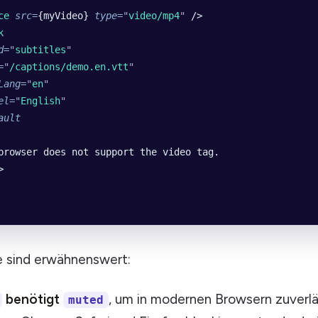
ce
 src
=
{myVideo} 
type
=
"
video/mp4
"
 />
k
d
=
"
subtitles
"
=
"
/captions/demo.en.vtt
"
Lang
=
"
en
"
el
=
"
English
"
ault
browser does not support the video tag.
>
e sind erwähnenswert:
benötigt
, um in modernen Browsern zuverlä
muted