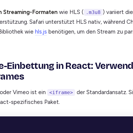
n Streaming-Formaten
wie HLS (
) variiert di
.m3u8
rstützung. Safari unterstützt HLS nativ, während 
Bibliothek wie
hls.js
benötigen, um den Stream zu par
-Einbettung in React: Verwen
frames
oder Vimeo ist ein
der Standardansatz. S
<iframe>
eact-spezifisches Paket.