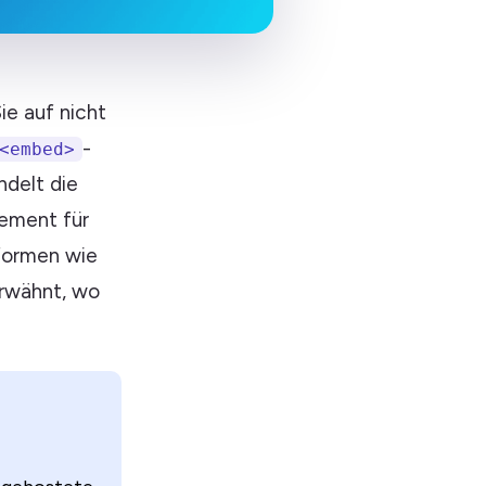
ie auf nicht
-
<embed>
ndelt die
lement für
tformen wie
erwähnt, wo