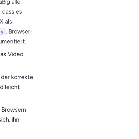
ßig alle
, dass es
X als
. Browser-
ay
mentiert.
das Video
 der korrekte
d leicht
n Browsern
ich, ihn