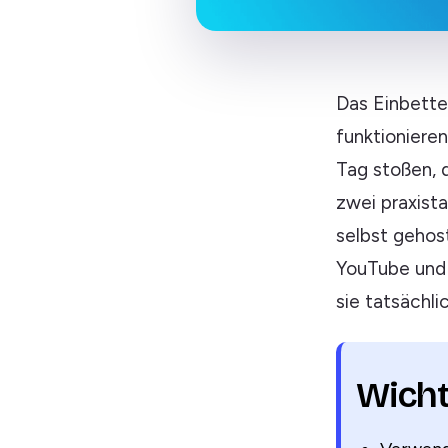
Das Einbetten
funktioniere
Tag stoßen, d
zwei praxist
selbst gehos
YouTube und 
sie tatsächli
Wicht