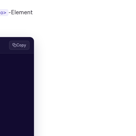
-Element
eo>
Copy