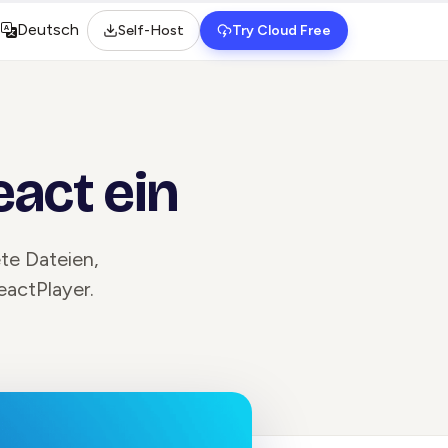
Deutsch
Self-Host
Try Cloud Free
Select language
eact ein
te Dateien,
eactPlayer.