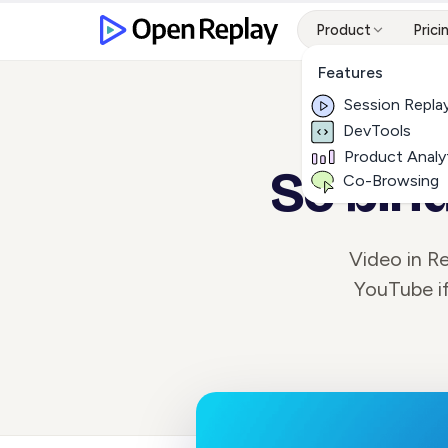
Product
Prici
Features
Session Repla
DevTools
Product Analy
So bind
Co-Browsing
Video in R
YouTube if