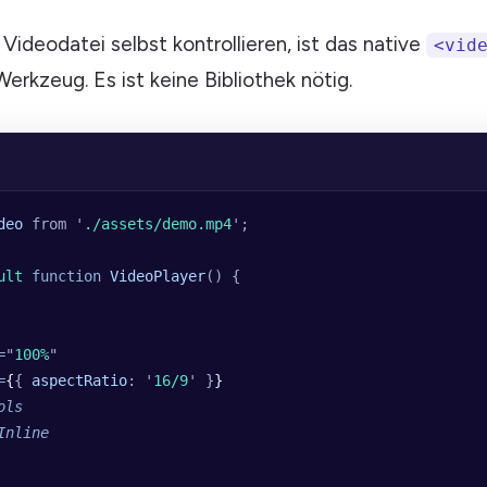
Videodatei selbst kontrollieren, ist das native
<vid
Werkzeug. Es ist keine Bibliothek nötig.
deo
 from
 '
./assets/demo.mp4
'
;
ult 
function
 VideoPlayer
()
 {
=
"
100%
"
=
{
{
 aspectRatio
:
 '
16/9
'
 }
}
ols
Inline