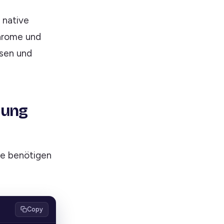
e native
Chrome und
sen und
dung
ie benötigen
Copy