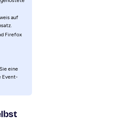
t gehostete
weis auf
satz.
nd Firefox
Sie eine
e Event-
elbst