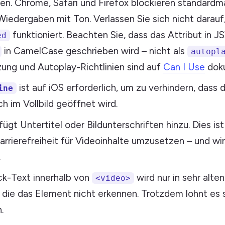
ren. Chrome, Safari und Firefox blockieren standardmä
iedergaben mit Ton. Verlassen Sie sich nicht darauf
funktioniert. Beachten Sie, dass das Attribut in JS
ed
in CamelCase geschrieben wird – nicht als
autopl
ung und Autoplay-Richtlinien sind auf
Can I Use
doku
ist auf iOS erforderlich, um zu verhindern, dass 
ine
h im Vollbild geöffnet wird.
fügt Untertitel oder Bildunterschriften hinzu. Dies ist
rrierefreiheit für Videoinhalte umzusetzen – und wir
.
ck-Text innerhalb von
wird nur in sehr alte
<video>
 die das Element nicht erkennen. Trotzdem lohnt es s
.