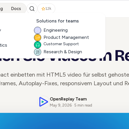
ng
Docs
12k
Solutions for teams
y
Engineering
Product Management
ALL ARTICLES
Customer Support
tics
en Sie Videos in R
Research & Design
eact einbetten mit HTML5 video für selbst gehoste
rames, Autoplay-Fixes, responsivem Layout und R
OpenReplay Team
May 9, 2026 · 5 min read