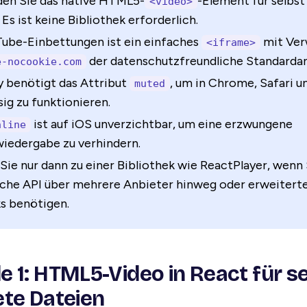
en Sie das native HTML5-
-Element für selbs
<video>
 Es ist keine Bibliothek erforderlich.
Tube-Einbettungen ist ein einfaches
mit Ver
<iframe>
der datenschutzfreundliche Standardan
e-nocookie.com
y benötigt das Attribut
, um in Chrome, Safari u
muted
sig zu funktionieren.
ist auf iOS unverzichtbar, um eine erzwungene
nline
wiedergabe zu verhindern.
Sie nur dann zu einer Bibliothek wie ReactPlayer, wenn 
iche API über mehrere Anbieter hinweg oder erweitert
s benötigen.
 1: HTML5-Video in React für s
te Dateien