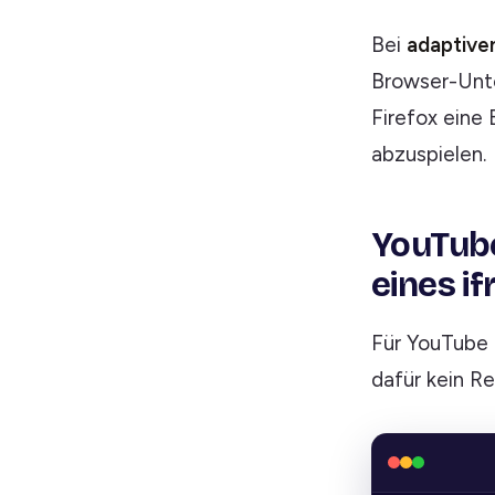
Bei
adaptive
Browser-Unte
Firefox eine 
abzuspielen.
YouTube
eines i
Für YouTube 
dafür kein R