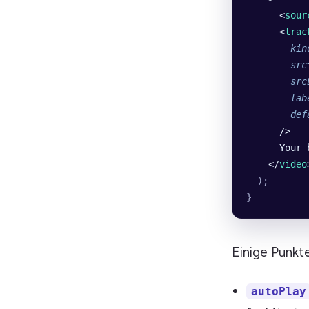
      <
sour
      <
trac
        kin
        src
        src
        lab
        def
      />
      Your 
    </
video
  );
}
Einige Punkt
autoPlay