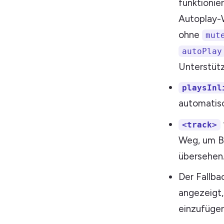
funktionie
Autoplay-W
ohne
mut
autoPlay
Unterstütz
playsInl
automatisc
<track>
Weg, um Ba
übersehen
Der Fallba
angezeigt,
einzufügen