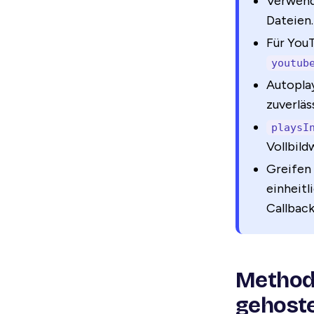
Verwend
Dateien.
Für You
youtub
Autopla
zuverläs
playsI
Vollbild
Greifen 
einheitl
Callback
Methode
gehoste