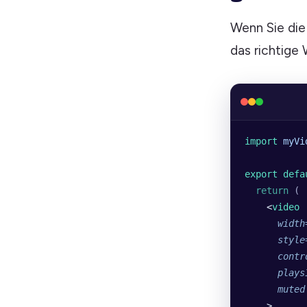
Wenn Sie die 
das richtige 
import 
myVi
export defa
  return
 (
    <
video
      width
      style
      contr
      plays
      muted
    >