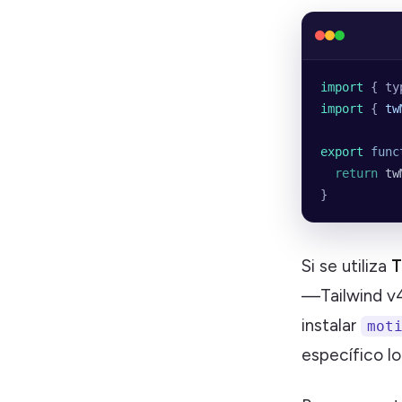
import 
{
 ty
import 
{
 tw
export
 func
  return
 tw
}
Si se utiliza
T
—Tailwind v4
instalar
mot
específico lo