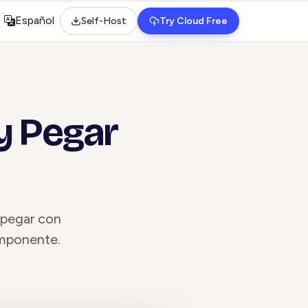
Español
Self-Host
Try Cloud Free
Select language
y Pegar
 pegar con
omponente.