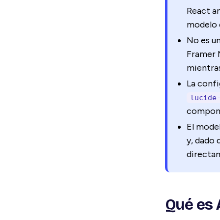
React a
modelo d
No es u
Framer 
mientras
La conf
lucide
compone
El mode
y, dado 
directam
Qué es 