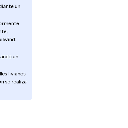
diante un
iormente
nte,
ilwind.
uando un
es livianos
n se realiza