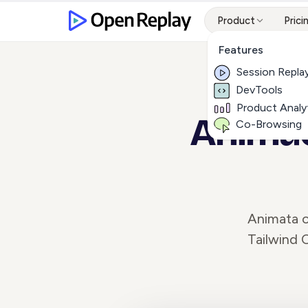
Product
Prici
Features
Session Repla
DevTools
Product Analy
Animac
Co-Browsing
Animata o
Tailwind 