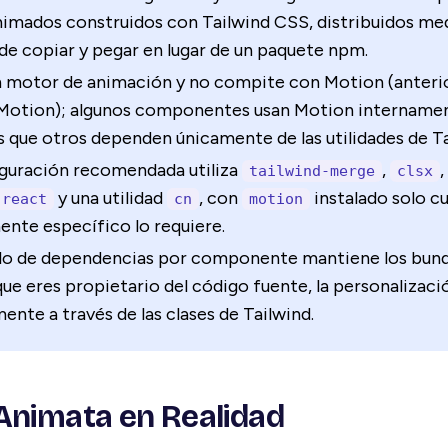
nimados construidos con Tailwind CSS, distribuidos me
e copiar y pegar en lugar de un paquete npm.
n motor de animación y no compite con Motion (anter
Motion); algunos componentes usan Motion intername
 que otros dependen únicamente de las utilidades de Ta
iguración recomendada utiliza
,
,
tailwind-merge
clsx
y una utilidad
, con
instalado solo c
-react
cn
motion
nte específico lo requiere.
lo de dependencias por componente mantiene los bundl
que eres propietario del código fuente, la personalizació
ente a través de las clases de Tailwind.
Animata en Realidad