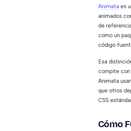
Animata
es u
animados co
de referenci
como un paqu
código fuent
Esa distinci
compite co
Animata usan
que otros de
CSS estándar
Cómo Fu