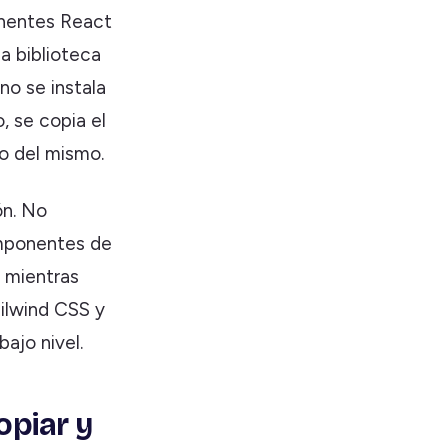
onentes React
a biblioteca
o se instala
 se copia el
o del mismo.
ón. No
mponentes de
 mientras
ailwind CSS y
ajo nivel.
opiar y