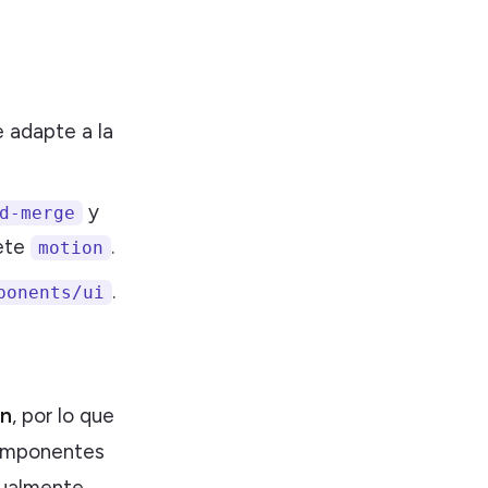
 adapte a la
y
d-merge
uete
.
motion
.
ponents/ui
cn
, por lo que
componentes
nualmente.