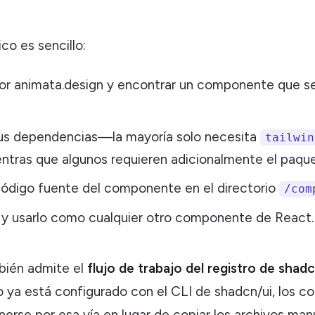
ico es sencillo:
r animata.design y encontrar un componente que se
sus dependencias—la mayoría solo necesita
tailwin
entras que algunos requieren adicionalmente el paq
código fuente del componente en el directorio
/com
 y usarlo como cualquier otro componente de React.
bién admite el
flujo de trabajo del registro de shad
to ya está configurado con el CLI de shadcn/ui, los 
erse por esa vía en lugar de copiar los archivos ma