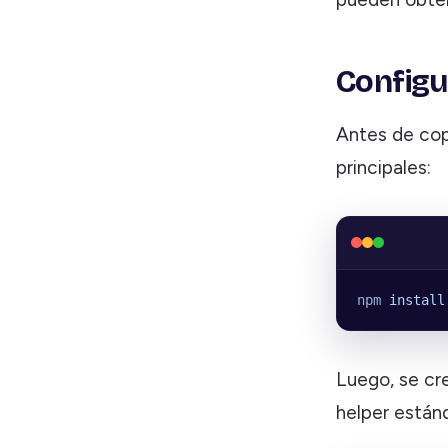
Configu
Antes de copi
principales:
npm
 install
Luego, se cr
helper están