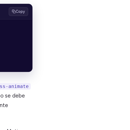
Copy
ss-animate
lo se debe
ente