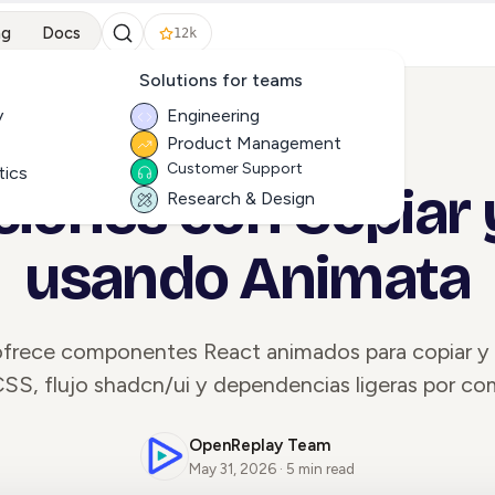
ng
Docs
12k
Solutions for teams
y
Engineering
Product Management
ALL ARTICLES
Customer Support
tics
iones con Copiar 
Research & Design
usando Animata
frece componentes React animados para copiar y
CSS, flujo shadcn/ui y dependencias ligeras por c
OpenReplay Team
May 31, 2026 · 5 min read