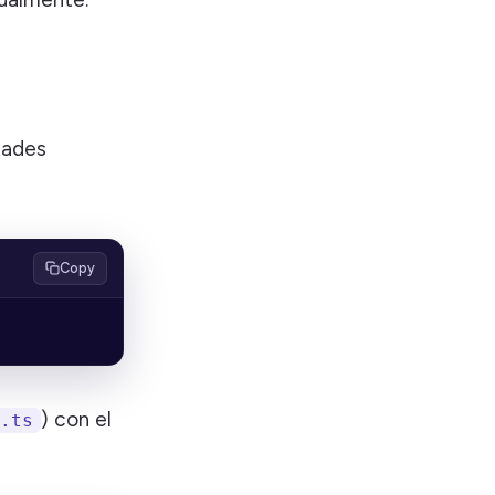
dades
Copy
) con el
.ts