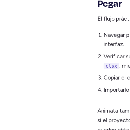
Pegar
El flujo práct
Navegar po
interfaz.
Verificar 
, mi
clsx
Copiar el 
Importarlo
Animata tam
si el proyec
pueden obten