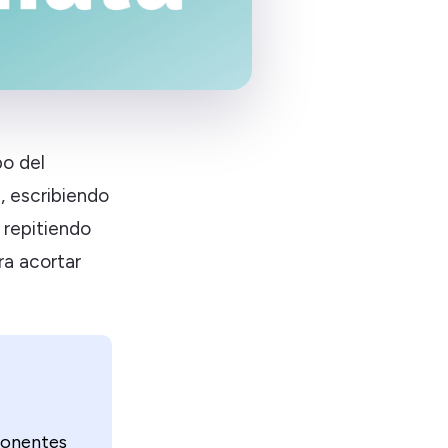
po del
, escribiendo
 repitiendo
ra acortar
ponentes