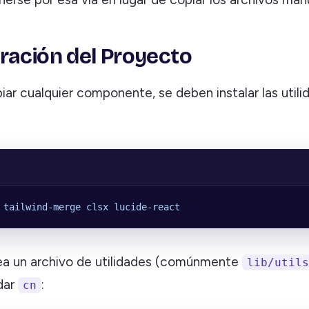
ración del Proyecto
ar cualquier componente, se deben instalar las utili
 tailwind-merge
 clsx
 lucide-react
ea un archivo de utilidades (comúnmente
lib/utils
dar
:
cn