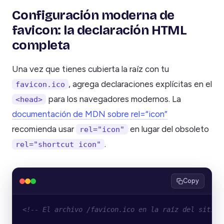
Configuración moderna de
favicon: la declaración HTML
completa
Una vez que tienes cubierta la raíz con tu
, agrega declaraciones explícitas en el
favicon.ico
para los navegadores modernos. La
<head>
documentación de MDN sobre rel=“icon”
recomienda usar
en lugar del obsoleto
rel="icon"
.
rel="shortcut icon"
Copy
<!-- El archivo /favicon.ico en la raíz del sitio 