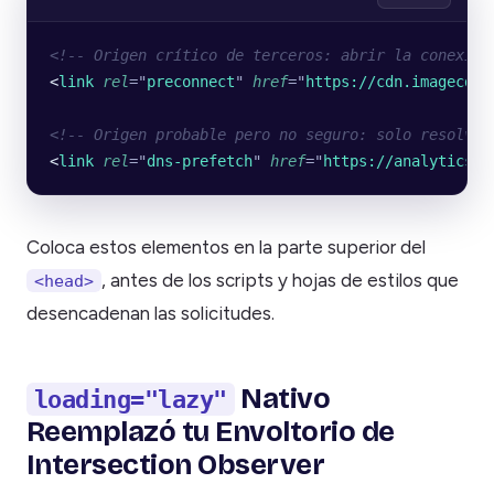
<!-- Origen crítico de terceros: abrir la conexión
<
link
 rel
=
"
preconnect
"
 href
=
"
https://cdn.imagecdn.
<!-- Origen probable pero no seguro: solo resolver
<
link
 rel
=
"
dns-prefetch
"
 href
=
"
https://analytics.e
Coloca estos elementos en la parte superior del
, antes de los scripts y hojas de estilos que
<head>
desencadenan las solicitudes.
Nativo
loading="lazy"
Reemplazó tu Envoltorio de
Intersection Observer