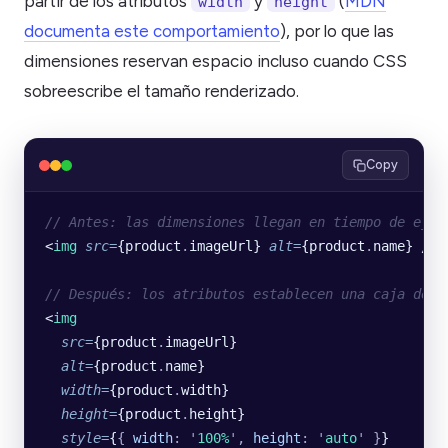
partir de los atributos
y
(
MDN
width
height
documenta este comportamiento
), por lo que las
dimensiones reservan espacio incluso cuando CSS
sobreescribe el tamaño renderizado.
Copy
// Antes: las dimensiones llegan en tiempo de ejec
<
img
 src
=
{product
.
imageUrl} 
alt
=
{product
.
name} />
// Después: los atributos establecen una caja de a
<
img
  src
=
{product
.
imageUrl}
  alt
=
{product
.
name}
  width
=
{product
.
width}
  height
=
{product
.
height}
  style
=
{
{
 width
:
 '
100%
'
,
 height
:
 '
auto
'
 }
}