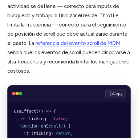
actividad se detiene — correcto para inputs de
búsqueda y trabajo al finalizar el resize. Throttle
limita la frecuencia — correcto para el seguimiento
de posición de scroll que debe actualizarse durante
el gesto. La
referencia del evento scroll de MDN
señala que los eventos de scroll pueden dispararse a
alta frecuencia y recomienda limitar los manejadores
costosos.
Copy
useEffect
(() 
=>
 {
  let
 ticking
 =
 false
;
  function
 onScroll
() {
    if (
ticking
) 
return
;