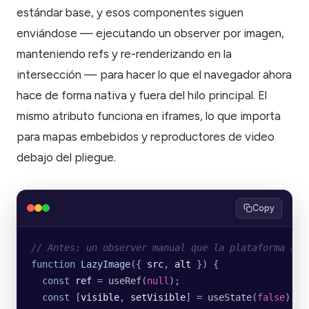
estándar base, y esos componentes siguen
enviándose — ejecutando un observer por imagen,
manteniendo refs y re-renderizando en la
intersección — para hacer lo que el navegador ahora
hace de forma nativa y fuera del hilo principal. El
mismo atributo funciona en iframes, lo que importa
para mapas embebidos y reproductores de video
debajo del pliegue.
Copy
// Antes: un observer manual que la plataforma hiz
function
 LazyImage
({ 
src
, 
alt
 }) {
  const
 ref
 =
 useRef
(
null
);
  const
 [
visible
, 
setVisible
] 
=
 useState
(
false
);