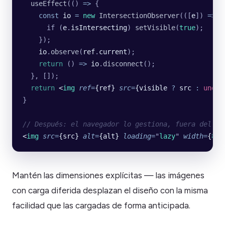
  useEffect
(() 
=>
 {
    const
 io
 =
 new
 IntersectionObserver
(([
e
]) 
=>
 {
      if (
e
.
isIntersecting
) 
setVisible
(
true
);
    });
    io
.
observe
(
ref
.
current
);
    return
 () 
=>
 io
.
disconnect
();
  }, []);
  return
 <
img
 ref
=
{ref} 
src
=
{visible 
?
 src 
:
 undef
}
// Después: el navegador lo gestiona, fuera del hi
<
img
 src
=
{src} 
alt
=
{alt} 
loading
=
"
lazy
"
 width
=
{
800
Mantén las dimensiones explícitas — las imágenes
con carga diferida desplazan el diseño con la misma
facilidad que las cargadas de forma anticipada.