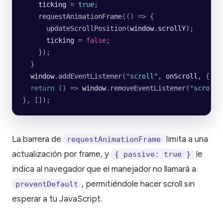
    ticking
 =
 true
;
    requestAnimationFrame
(() 
=>
 {
      updateScrollPosition
(
window
.
scrollY
);
      ticking
 =
 false
;
    });
  }
  window
.
addEventListener
(
"
scroll
"
, 
onScroll
, {
 pa
  return
 () 
=>
 window
.
removeEventListener
(
"
scroll
"
}, []);
La barrera de
limita a una
requestAnimationFrame
actualización por frame, y
le
{ passive: true }
indica al navegador que el manejador no llamará a
, permitiéndole hacer scroll sin
preventDefault
esperar a tu JavaScript.