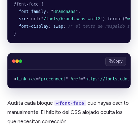
@font-face {
  font-family
: 
"
BrandSans
"
;
  src
: url(
"
/fonts/brand-sans.woff2
"
) format(
"
woff
  font-display
: 
swap
; 
/* el texto de respaldo se m
}
Copy
<
link
 rel
=
"
preconnect
"
 href
=
"
https://fonts.cdn.exa
Audita cada bloque
que hayas escrito
@font-face
manualmente. El hábito del CSS alojado oculta los
que necesitan corrección.