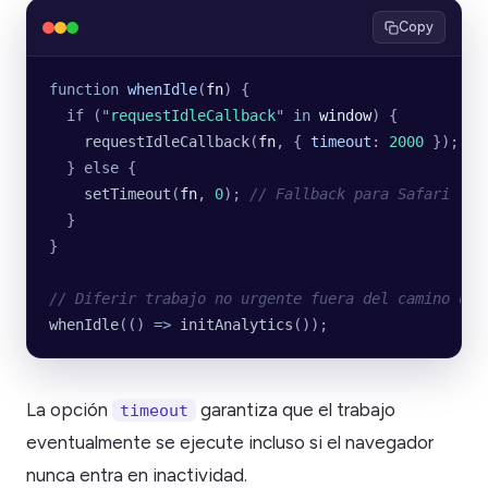
Copy
function
 whenIdle
(
fn
) {
  if (
"
requestIdleCallback
"
 in
 window
) {
    requestIdleCallback
(
fn
, {
 timeout
:
 2000
 });
  } else {
    setTimeout
(
fn
, 
0
); 
// Fallback para Safari
  }
}
// Diferir trabajo no urgente fuera del camino de 
whenIdle
(() 
=>
 initAnalytics
());
La opción
garantiza que el trabajo
timeout
eventualmente se ejecute incluso si el navegador
nunca entra en inactividad.