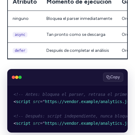
Atributo
Momento de ejecución
Gara
ninguno
Bloquea el parser inmediatamente
Orden
Tan pronto como se descarga
Orden 
async
Después de completar el análisis
Orden
defer
Copy
<!-- Antes: bloquea el parser, retrasa el primer r
<
script
 src
=
"
https://vendor.example/analytics.js
"
>
<!-- Después: script independiente, nunca bloquea 
<
script
 src
=
"
https://vendor.example/analytics.js
"
 