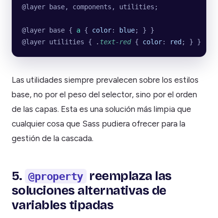
@layer base, components, utilities;
@layer base { 
a
 { 
color
: 
blue
; } }
@layer utilities { 
.
text-red
 { 
color
: 
red
; } }
Las utilidades siempre prevalecen sobre los estilos
base, no por el peso del selector, sino por el orden
de las capas. Esta es una solución más limpia que
cualquier cosa que Sass pudiera ofrecer para la
gestión de la cascada.
5.
reemplaza las
@property
soluciones alternativas de
variables tipadas