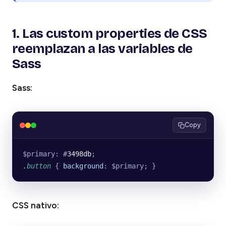
1. Las custom properties de CSS
reemplazan a las variables de
Sass
Sass:
Copy
$primary: #
3498db
;
.
button
 { 
background
: $primary; }
CSS nativo: