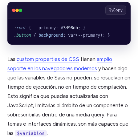
Copy
:
root
 { --primary: #
3498db
; }
.
button
 { 
background
: var(--primary); }
Las
custom properties de CSS
tienen
amplio
soporte en los navegadores modernos
y hacen algo
que las variables de Sass no pueden: se resuelven en
tiempo de ejecución, no en tiempo de compilación.
Esto significa que puedes actualizarlas con
JavaScript, limitarlas al ámbito de un componente o
sobrescribirlas dentro de una media query. Para
temas e interfaces dinámicas, son más capaces que
las
.
$variables