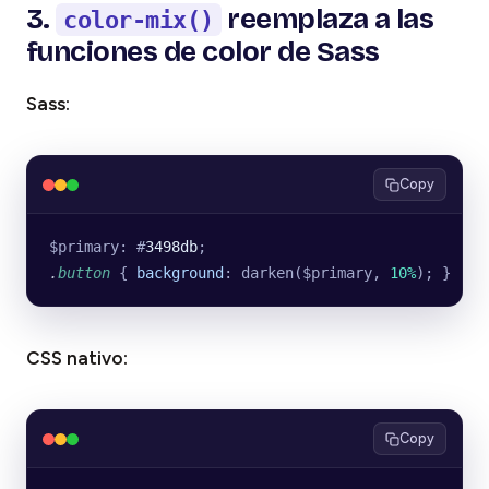
3.
reemplaza a las
color-mix()
funciones de color de Sass
Sass:
Copy
$primary: #
3498db
;
.
button
 { 
background
: darken($primary, 
10%
); }
CSS nativo:
Copy