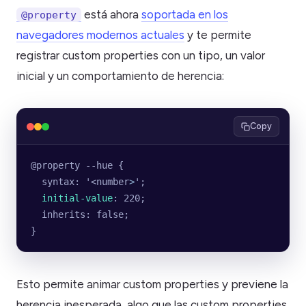
está ahora
soportada en los
@property
navegadores modernos actuales
y te permite
registrar custom properties con un tipo, un valor
inicial y un comportamiento de herencia:
Copy
@property --hue {
  syntax: '<number
>
';
  initial-value
: 220;
  inherits: false;
}
Esto permite animar custom properties y previene la
herencia inesperada, algo que las custom properties