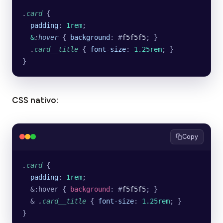
.
card
 {
  padding
: 
1rem
;
  &
:
hover
 { 
background
: #
f5f5f5
; }
  .
card__title
 { 
font-size
: 
1.25rem
; }
}
CSS nativo:
Copy
.
card
 {
  padding
: 
1rem
;
  &:hover { 
background
: #
f5f5f5
; }
  & 
.
card__title
 { 
font-size
: 
1.25rem
; }
}