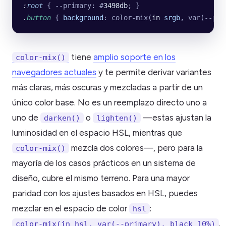
:
root
 { --primary: #
3498db
; }
.
button
 { 
background
: color-mix(
in
 srgb
, var(--pri
tiene
amplio soporte en los
color-mix()
navegadores actuales
y te permite derivar variantes
más claras, más oscuras y mezcladas a partir de un
único color base. No es un reemplazo directo uno a
uno de
o
—estas ajustan la
darken()
lighten()
luminosidad en el espacio HSL, mientras que
mezcla dos colores—, pero para la
color-mix()
mayoría de los casos prácticos en un sistema de
diseño, cubre el mismo terreno. Para una mayor
paridad con los ajustes basados en HSL, puedes
mezclar en el espacio de color
:
hsl
.
color-mix(in hsl, var(--primary), black 10%)