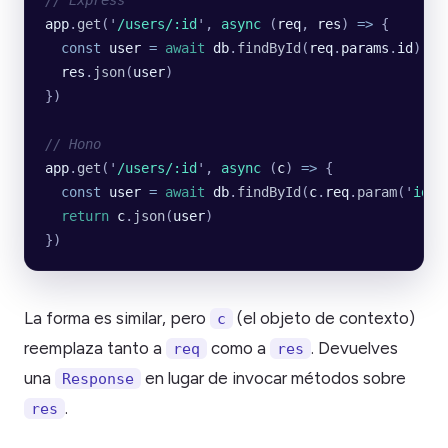
// Express
app
.
get
(
'
/users/:id
'
, 
async
 (
req
, 
res
) 
=>
 {
  const
 user
 =
 await
 db
.
findById
(
req
.
params
.
id
)
  res
.
json
(
user
)
})
// Hono
app
.
get
(
'
/users/:id
'
, 
async
 (
c
) 
=>
 {
  const
 user
 =
 await
 db
.
findById
(
c
.
req
.
param
(
'
id
'
)
  return
 c
.
json
(
user
)
})
La forma es similar, pero
(el objeto de contexto)
c
reemplaza tanto a
como a
. Devuelves
req
res
una
en lugar de invocar métodos sobre
Response
.
res