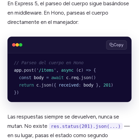
En Express 5, el parseo del cuerpo sigue basándose
en middleware. En Hono, parseas el cuerpo
directamente en el manejador:
Copy
// Parseo del cuerpo en Hono
app
.
post
(
'
/items
'
, 
async
 (
c
) 
=>
 {
  const
 body
 =
 await
 c
.
req
.
json
()
  return
 c
.
json
({
 received
:
 body
 }, 
201
)
})
Las respuestas siempre se devuelven, nunca se
mutan. No existe
—
res.status(201).json(...)
en su lugar, pasas el estado como segundo