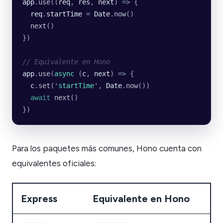
app
.
use
((
req
, 
res
, 
next
) 
=>
 {
  req
.
startTime
 =
 Date
.
now
()
  next
()
})
// Equivalente en Hono
app
.
use
(
async
 (
c
, 
next
) 
=>
 {
  c
.
set
(
'
startTime
'
, 
Date
.
now
())
  await
 next
()
})
Para los paquetes más comunes, Hono cuenta con
equivalentes oficiales:
Express
Equivalente en Hono