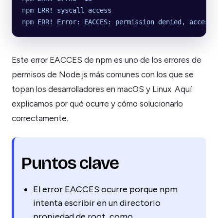
npm
 ERR!
 syscall
 access
npm
 ERR!
 Error:
 EACCES:
 permission
 denied,
 access
 
Este error EACCES de npm es uno de los errores de
permisos de Node.js más comunes con los que se
topan los desarrolladores en macOS y Linux. Aquí
explicamos por qué ocurre y cómo solucionarlo
correctamente.
Puntos clave
El error EACCES ocurre porque npm
intenta escribir en un directorio
propiedad de root, como