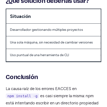
¿Qué solución deberías usar?
Situación
Me
Desarrollador gestionando múltiples proyectos
nv
Una sola máquina, sin necesidad de cambiar versiones
pre
Uso puntual de una herramienta de CLI
npx
Conclusión
La causa raíz de los errores EACCES en
es casi siempre la misma: npm
npm install -g
está intentando escribir en un directorio propiedad