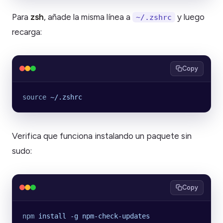
Para
zsh
, añade la misma línea a
y luego
~/.zshrc
recarga:
Copy
source
 ~/.zshrc
Verifica que funciona instalando un paquete sin
sudo:
Copy
npm
 install
 -g
 npm-check-updates