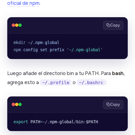
oficial de npm
.
Copy
mkdir
 ~/.npm-global
npm
 config
 set
 prefix
 '
~/.npm-global
'
Luego añade el directorio bin a tu PATH. Para
bash
,
agrega esto a
o
:
~/.profile
~/.bashrc
Copy
export
 PATH
=~
/.
npm-global
/
bin
:
$PATH