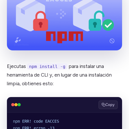
Ejecutas
para instalar una
npm install -g
herramienta de CLI y, en lugar de una instalación
limpia, obtienes esto:
Copy
npm
 ERR!
 code
 EACCES
npm
 ERR!
 errno
 -13