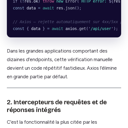
if (
!
res
.
ok
) 
throw
 new
 Error
(
`
HTTP error: 
${
res
.
st
const
 data
 =
 await
 res
.
json
();
// Axios — rejette automatiquement sur 4xx/5xx par
const
 { 
data
 } 
=
 await
 axios
.
get
(
'
/api/user
'
);
Dans les grandes applications comportant des
dizaines d’endpoints, cette vérification manuelle
devient un code répétitif fastidieux. Axios l’élimine
en grande partie par défaut.
2. Intercepteurs de requêtes et de
réponses intégrés
C’est la fonctionnalité la plus citée par les