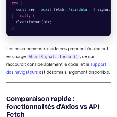
try
 {
  const
 res
 =
 await
 fetch
(
'
/api/data
'
, {
 signal
:
 c
} 
finally
 {
  clearTimeout
(
id
);
}
Les environnements modernes prennent également
en charge
, ce qui
AbortSignal.timeout()
raccourcit considérablement le code, et le
support
des navigateurs
est désormais largement disponible.
Comparaison rapide :
fonctionnalités d’Axios vs API
Fetch