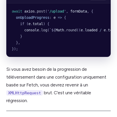
await
 axios
.
post
(
'
/upload
'
, 
formData
, {
  onUploadProgress
:
 e
 =>
 {
    if
 (
e
.
total
)
 {
      console
.
log
(
`${
Math
.
round
((
e
.
loaded
 /
 e
.
tota
    }
  },
});
Si vous avez besoin de la progression de
téléversement dans une configuration uniquement
basée sur Fetch, vous devrez revenir à un
brut. C’est une véritable
XMLHttpRequest
régression.