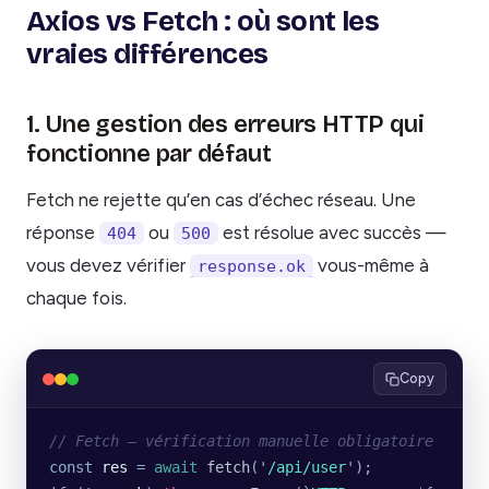
Axios vs Fetch : où sont les
vraies différences
1. Une gestion des erreurs HTTP qui
fonctionne par défaut
Fetch ne rejette qu’en cas d’échec réseau. Une
réponse
ou
est résolue avec succès —
404
500
vous devez vérifier
vous-même à
response.ok
chaque fois.
Copy
// Fetch — vérification manuelle obligatoire
const
 res
 =
 await
 fetch
(
'
/api/user
'
);