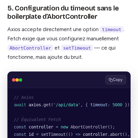
5. Configuration du timeout sans le
boilerplate d’AbortController
Axios accepte directement une option
.
timeout
Fetch exige que vous configuriez manuellement
et
— ce qui
AbortController
setTimeout
fonctionne, mais ajoute du bruit.
Copy
// Axios
await
 axios
.
get
(
'
/api/data
'
, {
 timeout
:
 5000
 });
// Équivalent Fetch
const
 controller
 =
 new
 AbortController
();
const
 id
 =
 setTimeout
(() 
=>
 controller
.
abort
(), 
50