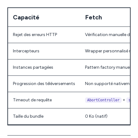
Capacité
Fetch
Rejet des erreurs HTTP
Vérification manuelle de
r
Intercepteurs
Wrapper personnalisé requ
Instances partagées
Pattern factory manuel
Progression des téléversements
Non supporté nativement
Timeout de requête
+
AbortController
setT
Taille du bundle
0 Ko (natif)