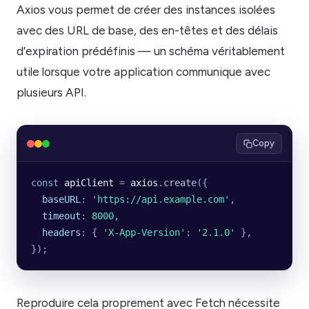
Axios vous permet de créer des instances isolées
avec des URL de base, des en-têtes et des délais
d’expiration prédéfinis — un schéma véritablement
utile lorsque votre application communique avec
plusieurs API.
Copy
const
 apiClient
 =
 axios
.
create
({
  baseURL
:
 '
https://api.example.com
'
,
  timeout
:
 8000
,
  headers
:
 {
 '
X-App-Version
'
:
 '
2.1.0
'
 },
});
Reproduire cela proprement avec Fetch nécessite