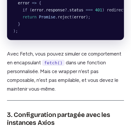
  error
 =>
 {
    if (
error
.
response
?.
status
 ===
 401
) 
redirectTo
    return
 Promise
.
reject
(
error
);
  }
);
Avec Fetch, vous pouvez simuler ce comportement
en encapsulant
dans une fonction
fetch()
personnalisée. Mais ce wrapper n’est pas
composable, n’est pas empilable, et vous devez le
maintenir vous-même.
3. Configuration partagée avec les
instances Axios