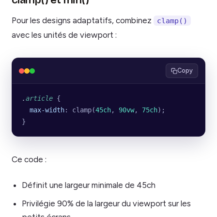
clamp() et min()
Pour les designs adaptatifs, combinez
clamp()
avec les unités de viewport :
Copy
.
article
 {
  max-width
: clamp(
45ch
, 
90vw
, 
75ch
);
}
Ce code :
Définit une largeur minimale de 45ch
Privilégie 90% de la largeur du viewport sur les
petits écrans