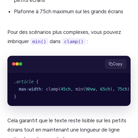
Plafonne à 75ch maximum sur les grands écrans
Pour des scénarios plus complexes, vous pouvez
imbriquer
dans
:
min()
clamp()
Copy
.
article
 {
  max-width
: clamp(
45ch
, min(
90vw
, 
65ch
), 
75ch
);
}
Cela garantit que le texte reste lisible sur les petits
écrans tout en maintenant une longueur de ligne