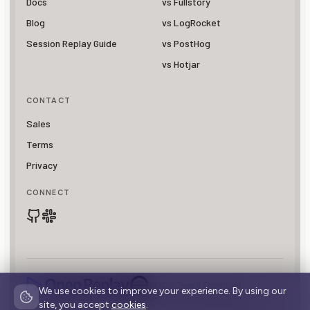
Docs
vs Fullstory
Blog
vs LogRocket
Session Replay Guide
vs PostHog
vs Hotjar
CONTACT
Sales
Terms
Privacy
CONNECT
SOC 2 Type II Compliant
We use cookies to improve your experience. By using our
© 2026 OpenReplay is a registered trademark of
Asayer, Inc.
site, you accept
cookies
.