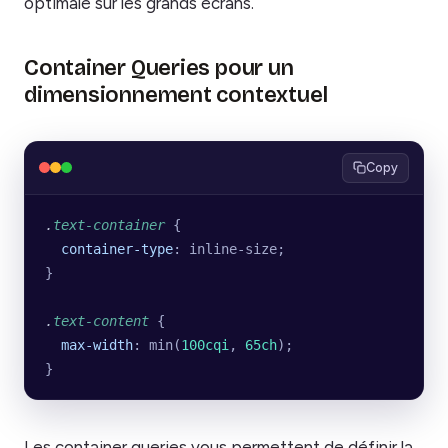
optimale sur les grands écrans.
Container Queries pour un
dimensionnement contextuel
Copy
.
text-container
 {
  container-type
: inline-size;
}
.
text-content
 {
  max-width
: min(
100cqi
, 
65ch
);
}
Les container queries vous permettent de définir la