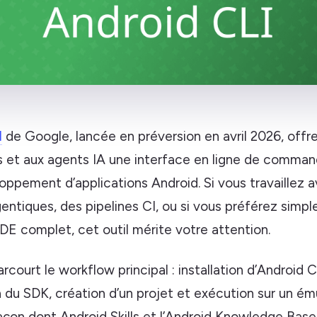
I
de Google, lancée en préversion en avril 2026, offr
 et aux agents IA une interface en ligne de comma
oppement d’applications Android. Si vous travaillez 
entiques, des pipelines CI, ou si vous préférez simp
IDE complet, cet outil mérite votre attention.
arcourt le workflow principal : installation d’Android C
n du SDK, création d’un projet et exécution sur un é
façon dont Android Skills et l’Android Knowledge Base