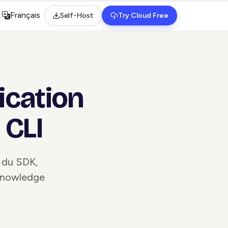
Français
Self-Host
Try Cloud Free
Select language
ication
 CLI
n du SDK,
 Knowledge