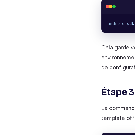
android
 sdk
Cela garde v
environnemen
de configura
Étape 3 
La comman
template off