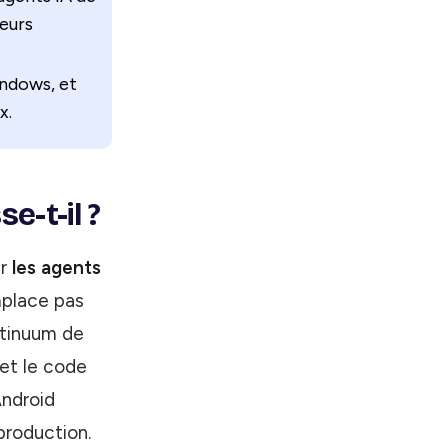
leurs
ndows, et
x.
e-t-il ?
ur
les agents
emplace pas
ntinuum de
 et le code
Android
production.