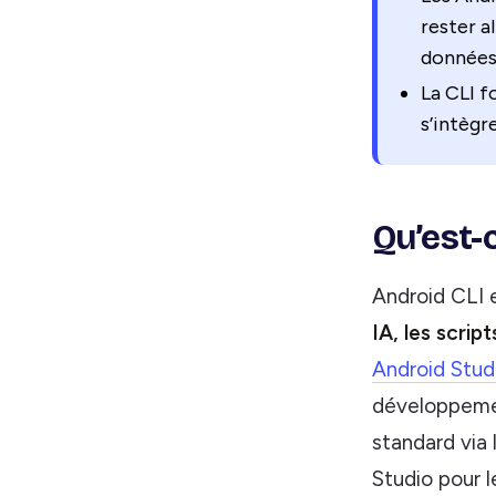
rester a
données
La CLI 
s’intègr
Qu’est-c
Android CLI 
IA, les scri
Android Stud
développement
standard via 
Studio pour l