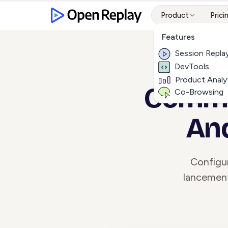
Product
Prici
Features
Session Repla
DevTools
Product Analy
Commen
Co-Browsing
And
Configur
lancement