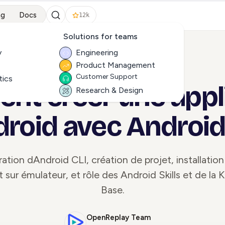
ng
Docs
12k
Solutions for teams
y
Engineering
Product Management
ALL ARTICLES
Customer Support
tics
t créer une appl
Research & Design
roid avec Android
ation dAndroid CLI, création de projet, installatio
 sur émulateur, et rôle des Android Skills et de la
Base.
OpenReplay Team