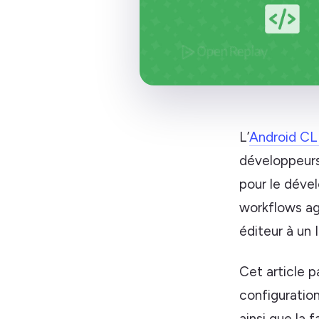
L’
Android CL
développeurs
pour le dével
workflows ag
éditeur à un 
Cet article p
configuratio
ainsi que la 