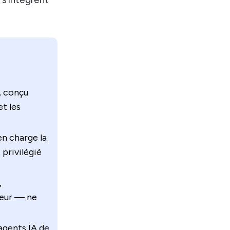
, conçu
et les
en charge la
 privilégié
,
teur — ne
agents IA de