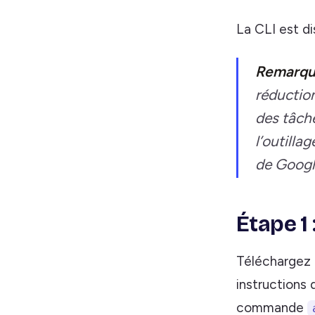
La CLI est d
Remarqu
réduction
des tâch
l’outilla
de Google
Étape 1 
Téléchargez 
instructions 
commande