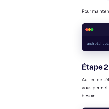
Pour maintenir
android
 upd
Étape 2
Au lieu de té
vous permet
besoin :