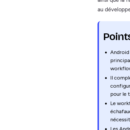
au développe
Points
Android 
principa
workflo
Il compl
configur
pour le t
Le workf
échafaud
nécessi
Les Andr