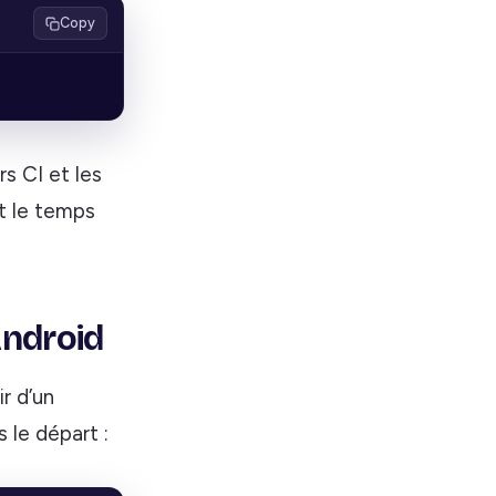
Copy
s CI et les
t le temps
Android
r d’un
 le départ :