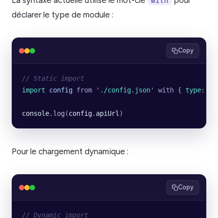
La syntaxe actuelle utilise le mot-clé
pour
with
déclarer le type de module :
Copy
// Static import
import 
config
 from
 '
./config.json
'
 with
 {
 type
:
 '
j
console
.
log
(
config
.
apiUrl
)
Pour le chargement dynamique :
Copy
// Dynamic import