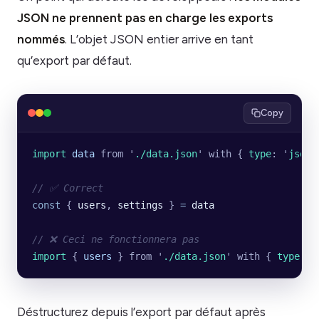
JSON ne prennent pas en charge les exports
nommés
. L’objet JSON entier arrive en tant
qu’export par défaut.
Copy
import 
data
 from
 '
./data.json
'
 with
 {
 type
:
 '
json
'
// ✅ Correct
const
 { 
users
, 
settings
 } 
=
 data
// ❌ Ceci ne fonctionnera pas
import 
{
 users
 }
 from
 '
./data.json
'
 with
 {
 type
:
 '
Déstructurez depuis l’export par défaut après