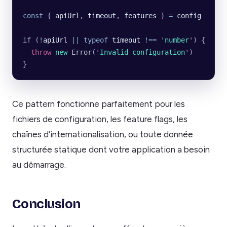
const
 { 
apiUrl
, 
timeout
, 
features
 } 
=
 config
if (
!
apiUrl
 ||
 typeof
 timeout
 !==
 '
number
'
) {
  throw
 new
 Error
(
'
Invalid configuration
'
)
}
Ce pattern fonctionne parfaitement pour les
fichiers de configuration, les feature flags, les
chaînes d’internationalisation, ou toute donnée
structurée statique dont votre application a besoin
au démarrage.
Conclusion