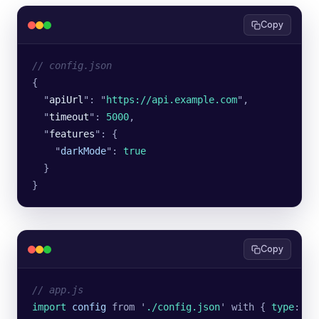
Copy
// config.json
{
  "
apiUrl
"
: 
"
https://api.example.com
"
,
  "
timeout
"
: 
5000
,
  "
features
"
: {
    "
darkMode
"
: 
true
  }
}
Copy
// app.js
import 
config
 from
 '
./config.json
'
 with
 {
 type
:
 '
j