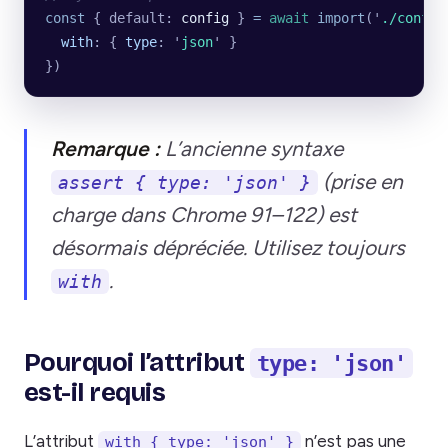
const
 { default: 
config
 } 
=
 await
 import
(
'
./config
  with
:
 {
 type
:
 '
json
'
 }
})
Remarque :
L’ancienne syntaxe
(prise en
assert { type: 'json' }
charge dans Chrome 91–122) est
désormais dépréciée. Utilisez toujours
.
with
Pourquoi l’attribut
type: 'json'
est-il requis
L’attribut
n’est pas une
with { type: 'json' }