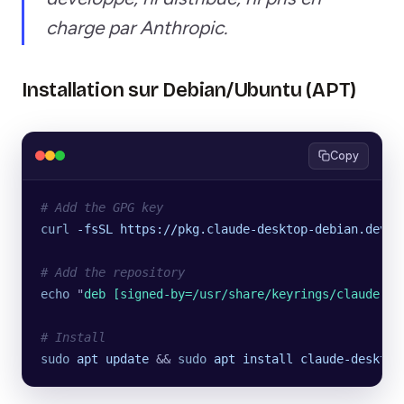
charge par Anthropic.
Installation sur Debian/Ubuntu (APT)
Copy
# Add the GPG key
curl
 -fsSL
 https://pkg.claude-desktop-debian.dev/K
# Add the repository
echo
 "
deb [signed-by=/usr/share/keyrings/claude-de
# Install
sudo
 apt
 update
 && 
sudo
 apt
 install
 claude-desktop