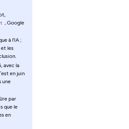
ot,
, Google
t
e à l’IA ;
 et les
clusion.
, avec la
est en juin
s une
sûre par
s que le
es en