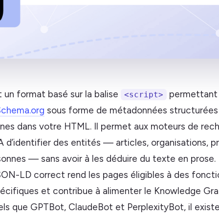
un format basé sur la balise
permettant d
<script>
Schema.org
sous forme de métadonnées structurées e
ines dans votre HTML. Il permet aux moteurs de rec
 d’identifier des entités — articles, organisations, pro
sonnes — sans avoir à les déduire du texte en prose.
SON-LD correct rend les pages éligibles à des foncti
écifiques et contribue à alimenter le Knowledge Grap
els que GPTBot, ClaudeBot et PerplexityBot, il exist