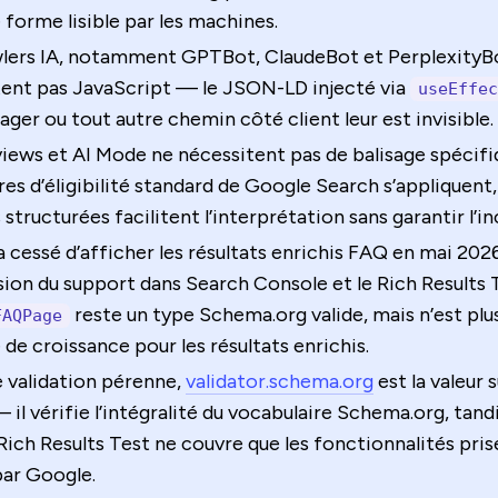
 forme lisible par les machines.
wlers IA, notamment GPTBot, ClaudeBot et PerplexityB
tent pas JavaScript — le JSON-LD injecté via
useEffec
ger ou tout autre chemin côté client leur est invisible.
iews et AI Mode ne nécessitent pas de balisage spécifiqu
ères d’éligibilité standard de Google Search s’appliquent,
structurées facilitent l’interprétation sans garantir l’in
 cessé d’afficher les résultats enrichis FAQ en mai 2026
ion du support dans Search Console et le Rich Results T
reste un type Schema.org valide, mais n’est plu
FAQPage
 de croissance pour les résultats enrichis.
 validation pérenne,
validator.schema.org
est la valeur 
 il vérifie l’intégralité du vocabulaire Schema.org, tandi
ich Results Test ne couvre que les fonctionnalités pris
par Google.