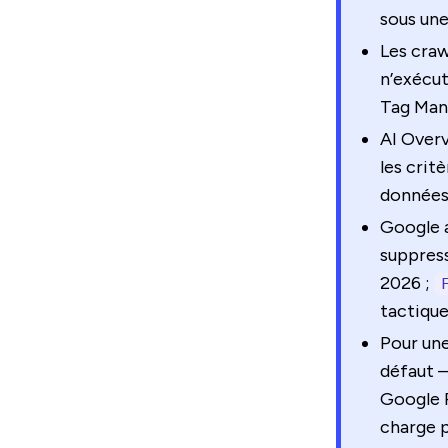
sous une
Les cra
n’exécu
Tag Mana
AI Overv
les crit
données 
Google a
suppress
2026 ;
tactique
Pour une
défaut —
Google R
charge 