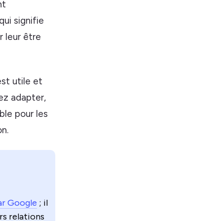
nt
ui signifie
 leur être
st utile et
ez adapter,
ble pour les
n.
ar Google
; il
rs relations