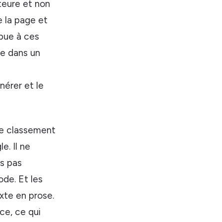
uteure et non
e la page et
ibue à ces
pe dans un
érer et le
de classement
. Il ne
is pas
ode. Et les
xte en prose.
ce, ce qui