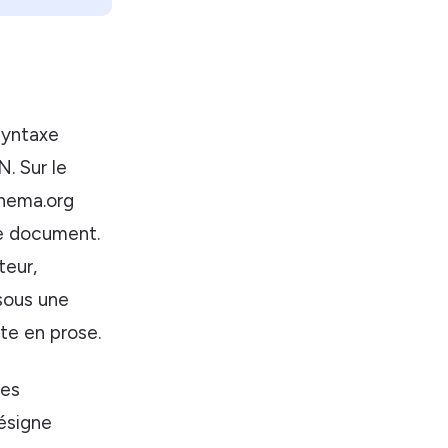
syntaxe
. Sur le
chema.org
e document.
teur,
 sous une
te en prose.
ées
désigne