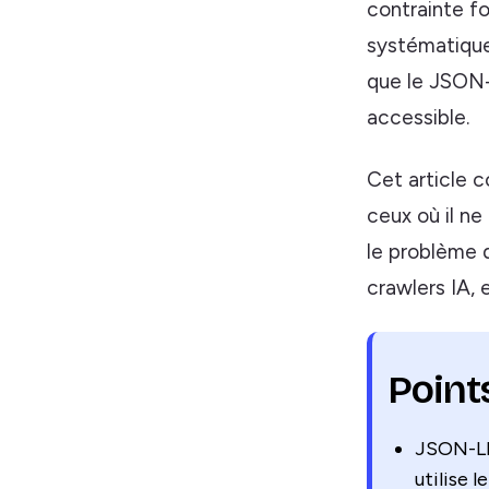
contrainte f
systématique
que le JSON-
accessible.
Cet article c
ceux où il ne
le problème d
crawlers IA,
Point
JSON-LD
utilise 