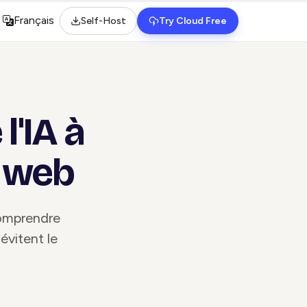
Français
Self-Host
Try Cloud Free
Select language
'IA à
e web
comprendre
évitent le