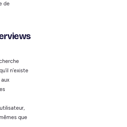
ue de
erviews
echerche
’il n’existe
 aux
ées
tilisateur,
s mêmes que