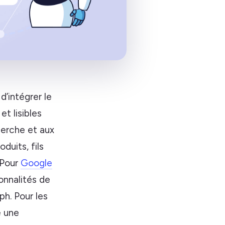
’intégrer le
t lisibles
herche et aux
duits, fils
 Pour
Google
onnalités de
h. Pour les
e une