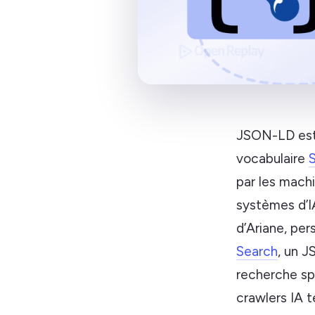
JSON-LD est 
vocabulaire
par les mach
systèmes d’IA
d’Ariane, per
Search
, un J
recherche sp
crawlers IA t