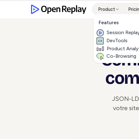
Product
Prici
Features
Session Repla
DevTools
Product Analy
Comm
Co-Browsing
comp
JSON-LD e
votre sit