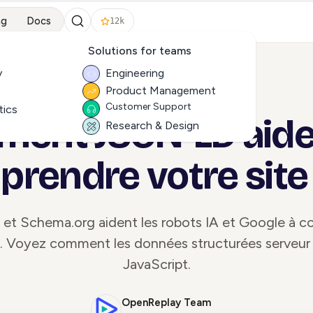
ng
Docs
12k
Solutions for teams
y
Engineering
Product Management
ALL ARTICLES
Customer Support
tics
ent JSON-LD aide l
Research & Design
rendre votre sit
t Schema.org aident les robots IA et Google à 
e. Voyez comment les données structurées serveur 
JavaScript.
OpenReplay Team