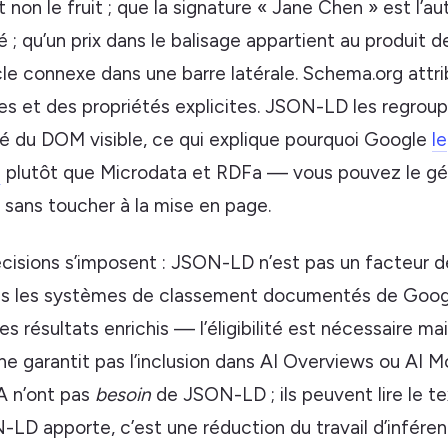
et non le fruit ; que la signature « Jane Chen » est l’a
té ; qu’un prix dans le balisage appartient au produit d
cle connexe dans une barre latérale. Schema.org attr
pes et des propriétés explicites. JSON-LD les regrou
é du DOM visible, ce qui explique pourquoi Google
le
e
plutôt que Microdata et RDFa — vous pouvez le gén
 sans toucher à la mise en page.
cisions s’imposent : JSON-LD n’est pas un facteur 
s les systèmes de classement documentés de Google
les résultats enrichis — l’éligibilité est nécessaire ma
l ne garantit pas l’inclusion dans AI Overviews ou AI M
A n’ont pas
besoin
de JSON-LD ; ils peuvent lire le te
LD apporte, c’est une réduction du travail d’inféren