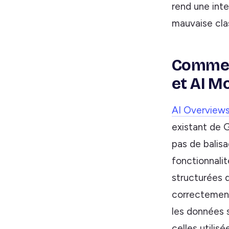
rend une inte
mauvaise cla
Comment
et AI M
AI Overview
existant de G
pas de balisa
fonctionnali
structurées q
correctement 
les données 
celles utilis