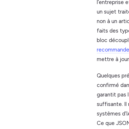
l’entreprise 
un sujet trai
non à un arti
faits des ty
bloc découpl
recommand
mettre à jour
Quelques pré
confirmé dan
garantit pas 
suffisante. I
systèmes d’I
Ce que JSON-