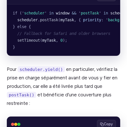
if (
'
scheduler
'
 in
 window
 &&
 '
postTask
'
 in
 schedul
  scheduler
.
postTask
(
myTask
, {
 priority
:
 '
backgrou
} else {
  // Fallback for Safari and older browsers
  setTimeout
(
myTask
, 
0
);
}
Pour
en particulier, vérifiez la
scheduler.yield()
prise en charge séparément avant de vous y fier en
production, car elle a été livrée plus tard que
et bénéficie d’une couverture plus
postTask()
restreinte :
Copy