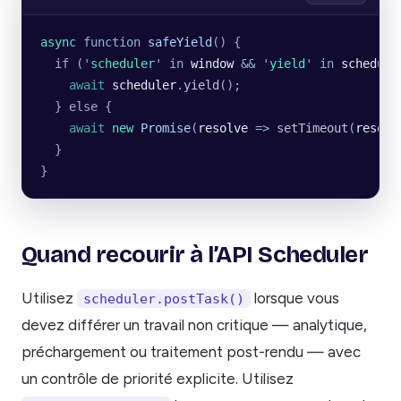
async
 function
 safeYield
() {
  if (
'
scheduler
'
 in
 window
 &&
 '
yield
'
 in
 schedule
    await
 scheduler
.
yield
();
  } else {
    await
 new
 Promise
(
resolve
 =>
 setTimeout
(
resolv
  }
}
Quand recourir à l’API Scheduler
Utilisez
lorsque vous
scheduler.postTask()
devez différer un travail non critique — analytique,
préchargement ou traitement post-rendu — avec
un contrôle de priorité explicite. Utilisez