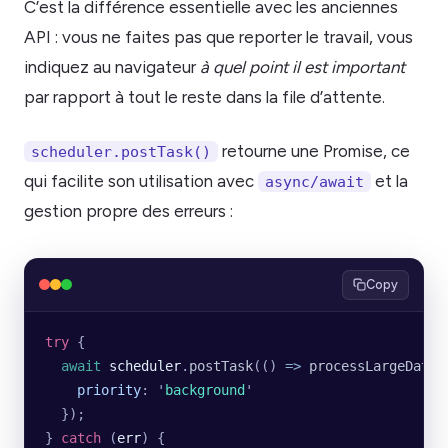
C’est la différence essentielle avec les anciennes
API : vous ne faites pas que reporter le travail, vous
indiquez au navigateur
à quel point il est important
par rapport à tout le reste dans la file d’attente.
retourne une Promise, ce
scheduler.postTask()
qui facilite son utilisation avec
et la
async/await
gestion propre des erreurs :
Copy
try
 {
  await
 scheduler
.
postTask
(() 
=>
 processLargeDatas
    priority
:
 '
background
'
  });
} 
catch
 (
err
) {