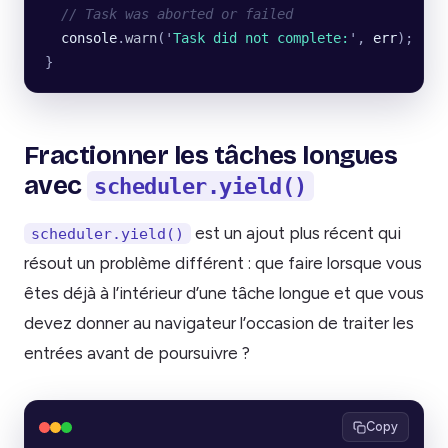
  // Task was aborted or failed
  console
.
warn
(
'
Task did not complete:
'
, 
err
);
}
Fractionner les tâches longues
avec
scheduler.yield()
est un ajout plus récent qui
scheduler.yield()
résout un problème différent : que faire lorsque vous
êtes déjà à l’intérieur d’une tâche longue et que vous
devez donner au navigateur l’occasion de traiter les
entrées avant de poursuivre ?
Copy