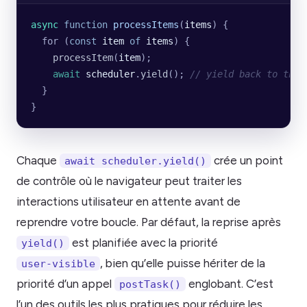
async
 function
 processItems
(
items
) {
  for (
const
 item
 of
 items
) {
    processItem
(
item
);
    await
 scheduler
.
yield
(); 
// yield back to the 
  }
}
Chaque
crée un point
await scheduler.yield()
de contrôle où le navigateur peut traiter les
interactions utilisateur en attente avant de
reprendre votre boucle. Par défaut, la reprise après
est planifiée avec la priorité
yield()
, bien qu’elle puisse hériter de la
user-visible
priorité d’un appel
englobant. C’est
postTask()
l’un des outils les plus pratiques pour réduire les