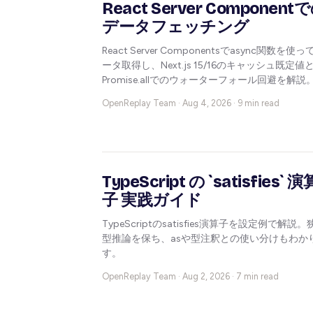
React Server Component
データフェッチング
React Server Componentsでasync関数を使っ
ータ取得し、Next.js 15/16のキャッシュ既定値
Promise.allでのウォーターフォール回避を解説
OpenReplay Team ·
Aug 4, 2026 · 9 min read
TypeScript の `satisfies` 演
子 実践ガイド
TypeScriptのsatisfies演算子を設定例で解説。
型推論を保ち、asや型注釈との使い分けもわか
す。
OpenReplay Team ·
Aug 2, 2026 · 7 min read