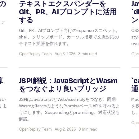
での
テキストエクスパンダーを
J
Git、PR、AIプロンプトに活用
`
する
ン
てデ
と
Git、PR、AIプロンプト向けのEspansoスニペット。
CSS
。
shell、クリップボード、カーソル指定で文脈対応の
st
テキスト拡張を作れます。
ov
OpenReplay Team ·
Aug 3, 2026 · 8 min read
Ope
算
JSPI解説：JavaScriptとWasm
`
をつなぐより良いブリッジ
通
狭い
JSPIはJavaScriptとWebAssemblyをつなぎ、同期
Ma
りま
WasmがfetchのようなPromiseベースAPIを呼べるよ
を夜
うにします。Suspendingとpromising、対応状況も
し
解説。
Ope
OpenReplay Team ·
Aug 2, 2026 · 8 min read