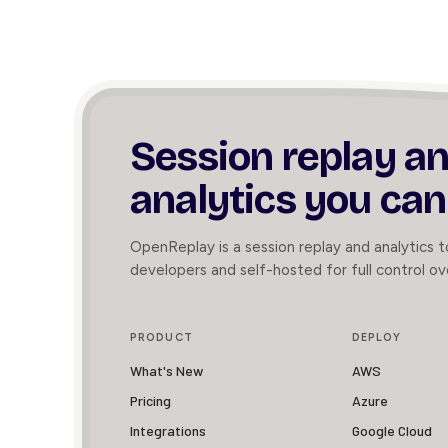
Session replay a
analytics you can
OpenReplay is a session replay and analytics to
developers and self-hosted for full control ov
PRODUCT
DEPLOY
What's New
AWS
Pricing
Azure
Integrations
Google Cloud