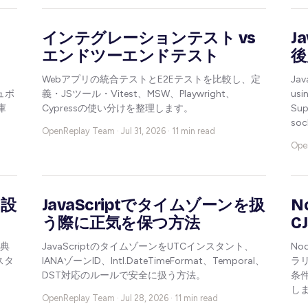
の
インテグレーションテスト vs
J
エンドツーエンドテスト
後
Webアプリの統合テストとE2Eテストを比較し、定
Jav
シュボ
義・JSツール・Vitest、MSW、Playwright、
usi
庫
Cypressの使い分けを整理します。
Su
so
OpenReplay Team ·
Jul 31, 2026 · 11 min read
Ope
ス設
JavaScriptでタイムゾーンを扱
N
う際に正気を保つ方法
C
の典
JavaScriptのタイムゾーンをUTCインスタント、
No
スタ
IANAゾーンID、Intl.DateTimeFormat、Temporal、
ラ
DST対応のルールで安全に扱う方法。
条件
し
OpenReplay Team ·
Jul 28, 2026 · 11 min read