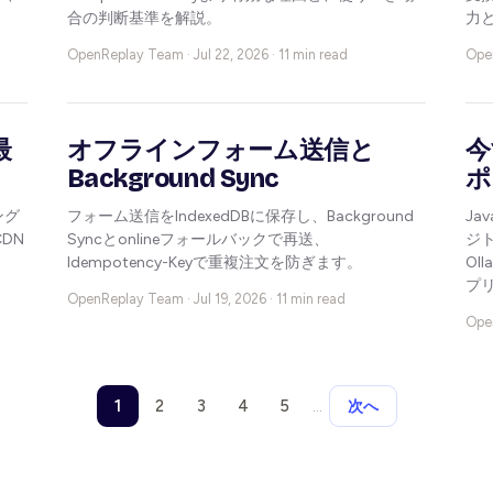
合の判断基準を解説。
力
OpenReplay Team ·
Jul 22, 2026 · 11 min read
Ope
最
オフラインフォーム送信と
今
Background Sync
ポ
ング
フォーム送信をIndexedDBに保存し、Background
Ja
DN
Syncとonlineフォールバックで再送、
ジト
Idempotency-Keyで重複注文を防ぎます。
Ol
プ
OpenReplay Team ·
Jul 19, 2026 · 11 min read
Ope
1
2
3
4
5
…
次へ