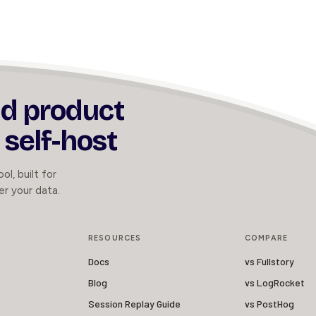
nd product
 self-host
ol, built for
er your data.
RESOURCES
COMPARE
Docs
vs Fullstory
Blog
vs LogRocket
Session Replay Guide
vs PostHog