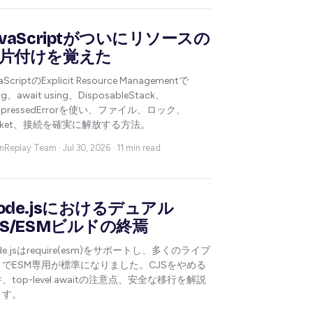
avaScriptがついにリソースの
片付けを覚えた
aScriptのExplicit Resource Managementで
ng、await using、DisposableStack、
ppressedErrorを使い、ファイル、ロック、
cket、接続を確実に解放する方法。
nReplay Team ·
Jul 30, 2026 · 11 min read
ode.jsにおけるデュアル
JS/ESMビルドの終焉
de.jsはrequire(esm)をサポートし、多くのライブ
リでESM専用が標準になりました。CJSをやめる
、top-level awaitの注意点、安全な移行を解説
ます。