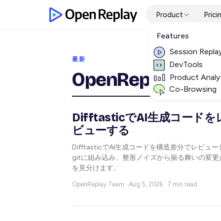
Product
Prici
Features
Session Repla
最新
DevTools
OpenReplay ブ
Product Analy
Co-Browsing
DifftasticでAI生成コードを
ビューする
DifftasticでAI生成コードを構造差分でレビュ
gitに組み込み、整形ノイズから振る舞いの変更
を見分けます。
OpenReplay Team ·
Aug 5, 2026 · 7 min read