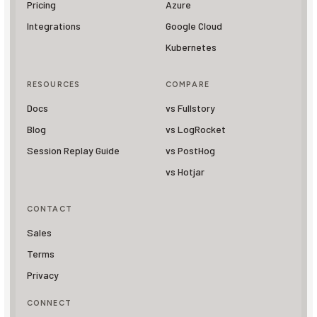
Pricing
Azure
Integrations
Google Cloud
Kubernetes
RESOURCES
COMPARE
Docs
vs Fullstory
Blog
vs LogRocket
Session Replay Guide
vs PostHog
vs Hotjar
CONTACT
Sales
Terms
Privacy
CONNECT