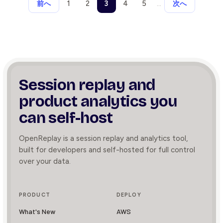
1
2
3
4
5
…
前へ
次へ
Session replay and
product
analytics you
can self-host
OpenReplay is a session replay and analytics tool,
built for developers and self-hosted for full control
over your data.
PRODUCT
DEPLOY
What's New
AWS