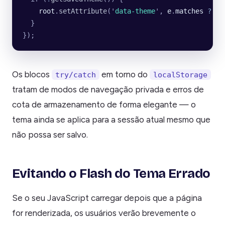
    root
.
setAttribute
(
'
data-theme
'
, 
e
.
matches
 ?
 '
d
  }
});
Os blocos
em torno do
try/catch
localStorage
tratam de modos de navegação privada e erros de
cota de armazenamento de forma elegante — o
tema ainda se aplica para a sessão atual mesmo que
não possa ser salvo.
Evitando o Flash do Tema Errado
Se o seu JavaScript carregar depois que a página
for renderizada, os usuários verão brevemente o