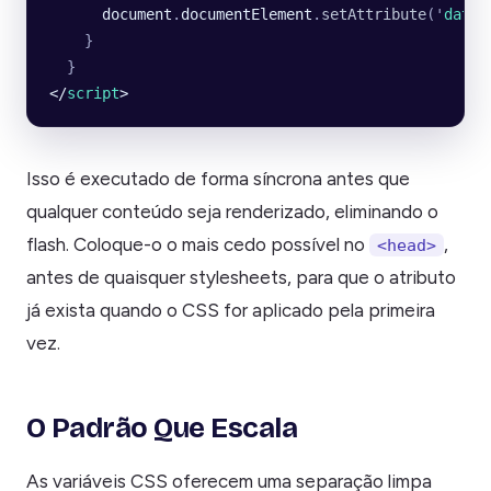
      document
.
documentElement
.
setAttribute
(
'
data-
    }
  }
</
script
>
Isso é executado de forma síncrona antes que
qualquer conteúdo seja renderizado, eliminando o
flash. Coloque-o o mais cedo possível no
,
<head>
antes de quaisquer stylesheets, para que o atributo
já exista quando o CSS for aplicado pela primeira
vez.
O Padrão Que Escala
As variáveis CSS oferecem uma separação limpa