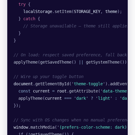
  try
 {
    localStorage
.
setItem
(
STORAGE_KEY
, 
theme
);
  } 
catch
 {
    // Storage unavailable — theme still applies f
  }
}
// On load: respect saved preference, fall back to
applyTheme
(
getSavedTheme
() 
||
 getSystemTheme
());
// Wire up your toggle button
document
.
getElementById
(
'
theme-toggle
'
).
addEventLi
  const
 current
 =
 root
.
getAttribute
(
'
data-theme
'
);
  applyTheme
(
current
 ===
 '
dark
'
 ?
 '
light
'
 :
 '
dark
'
});
// Sync with OS changes when no manual preference 
window
.
matchMedia
(
'
(prefers-color-scheme: dark)
'
).
  if (
!
getSavedTheme
()) {