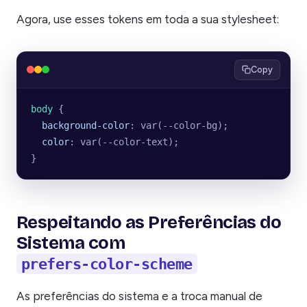
Agora, use esses tokens em toda a sua stylesheet:
Copy
body
 {
  background-color
: var(--color-bg);
  color
: var(--color-text);
}
Respeitando as Preferências do
Sistema com
prefers-color-scheme
As preferências do sistema e a troca manual de