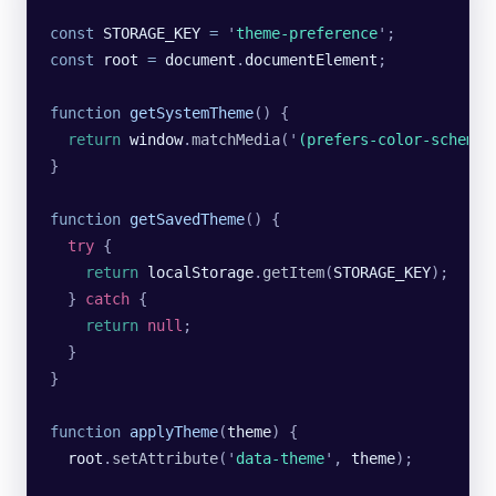
const
 STORAGE_KEY
 =
 '
theme-preference
'
;
const
 root
 =
 document
.
documentElement
;
function
 getSystemTheme
() {
  return
 window
.
matchMedia
(
'
(prefers-color-scheme:
}
function
 getSavedTheme
() {
  try
 {
    return
 localStorage
.
getItem
(
STORAGE_KEY
);
  } 
catch
 {
    return
 null
;
  }
}
function
 applyTheme
(
theme
) {
  root
.
setAttribute
(
'
data-theme
'
, 
theme
);