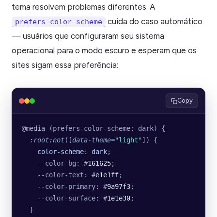
tema resolvem problemas diferentes. A
cuida do caso automático
prefers-color-scheme
— usuários que configuraram seu sistema
operacional para o modo escuro e esperam que os
sites sigam essa preferência:
Copy
@media (prefers-color-scheme: dark) {
  :
root
:
not
([
data-theme
=
"
light
"
]) {
    color-scheme
: 
dark
;
    --color-bg: #
161625
;
    --color-text: #
e1e1ff
;
    --color-primary: #
9a97f3
;
    --color-surface: #
1e1e30
;
  }