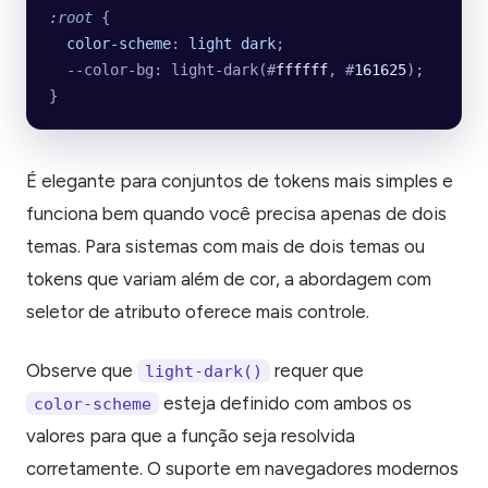
:
root
 {
  color-scheme
: 
light
 dark
;
  --color-bg: light-dark(#
ffffff
, #
161625
);
}
É elegante para conjuntos de tokens mais simples e
funciona bem quando você precisa apenas de dois
temas. Para sistemas com mais de dois temas ou
tokens que variam além de cor, a abordagem com
seletor de atributo oferece mais controle.
Observe que
requer que
light-dark()
esteja definido com ambos os
color-scheme
valores para que a função seja resolvida
corretamente. O suporte em navegadores modernos