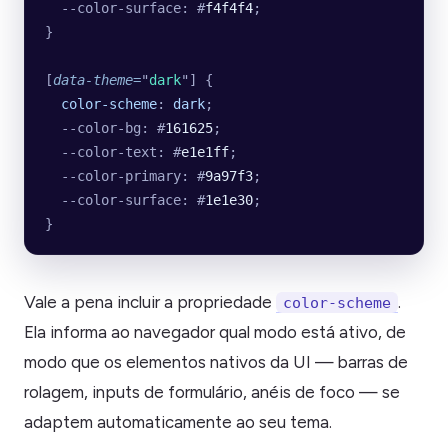
  --color-surface: #
f4f4f4
;
}
[
data-theme
=
"
dark
"
] {
  color-scheme
: 
dark
;
  --color-bg: #
161625
;
  --color-text: #
e1e1ff
;
  --color-primary: #
9a97f3
;
  --color-surface: #
1e1e30
;
}
Vale a pena incluir a propriedade
.
color-scheme
Ela informa ao navegador qual modo está ativo, de
modo que os elementos nativos da UI — barras de
rolagem, inputs de formulário, anéis de foco — se
adaptem automaticamente ao seu tema.