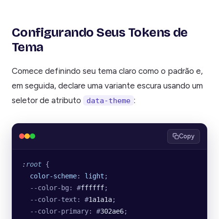
Configurando Seus Tokens de
Tema
Comece definindo seu tema claro como o padrão e,
em seguida, declare uma variante escura usando um
seletor de atributo
:
data-theme
Copy
:
root
 {
  color-scheme
: 
light
;
  --color-bg: #
ffffff
;
  --color-text: #
1a1a1a
;
  --color-primary: #
302ae6
;