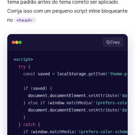
tema padrão antes do tema correto ser aplicado.
Corrija isso com um pequeno script inline bloqueante
no
:
<head>
Copy
<
script
>
  try
 {
    const
 saved
 =
 localStorage
.
getItem
(
'
theme-pref
    if (
saved
) {
      document
.
documentElement
.
setAttribute
(
'
data-
    } else if (
window
.
matchMedia
(
'
(prefers-color-s
      document
.
documentElement
.
setAttribute
(
'
data-
    }
  } 
catch
 {
    if (
window
.
matchMedia
(
'
(prefers-color-scheme: 