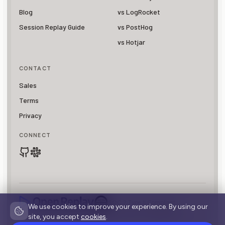
Blog
vs LogRocket
Session Replay Guide
vs PostHog
vs Hotjar
CONTACT
Sales
Terms
Privacy
CONNECT
SOC 2 Type II Compliant
We use cookies to improve your experience. By using our
© 2026 OpenReplay is a registered trademark of
Asayer, Inc.
site, you accept
cookies
.