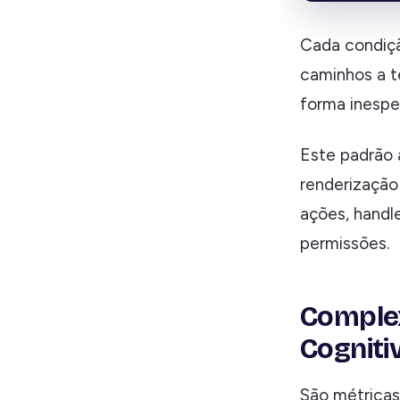
Cada condiçã
caminhos a t
forma inespe
Este padrão 
renderização
ações, handl
permissões.
Complex
Cogniti
São métricas