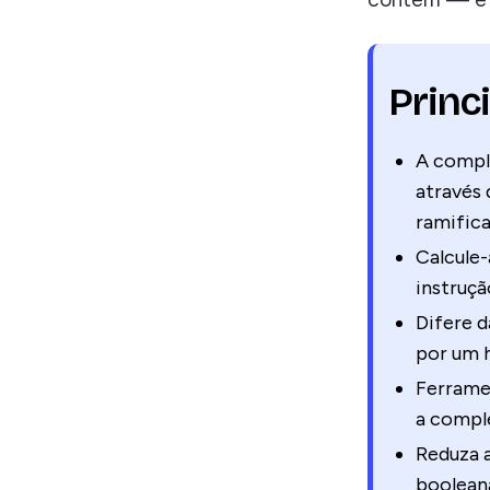
Princ
A compl
através 
ramifica
Calcule
instruç
Difere d
por um 
Ferrame
a comple
Reduza a
booleana