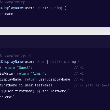
ic complexity: 1
tDisplayName
(
user
:
 User
)
:
 string
 {
er
.
name
;
ic complexity: 6
tDisplayName
(
user
:
 User
 |
 null
)
:
 string
 {
) 
return
 "
Guest
"
;                     
// +1
isAdmin
) 
return
 "
Admin
"
;              
// +1
displayName
) 
return
 user
.
displayName
; 
// +1
firstName
 &&
 user
.
lastName
)           
// +1 (if) +1 (&&)
`${
user
.
firstName
}
 ${
user
.
lastName
}`
;
er
.
email
;