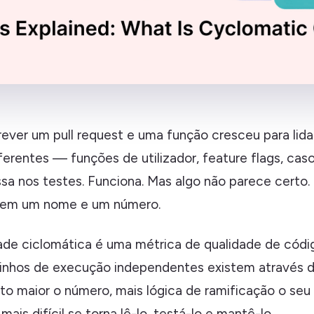
rever um pull request e uma função cresceu para lida
ferentes — funções de utilizador, feature flags, cas
ssa nos testes. Funciona. Mas algo não parece certo.
tem um nome e um número.
de ciclomática é uma métrica de qualidade de cód
inhos de execução independentes existem através 
to maior o número, mais lógica de ramificação o seu
is difícil se torna lê-lo, testá-lo e mantê-lo.