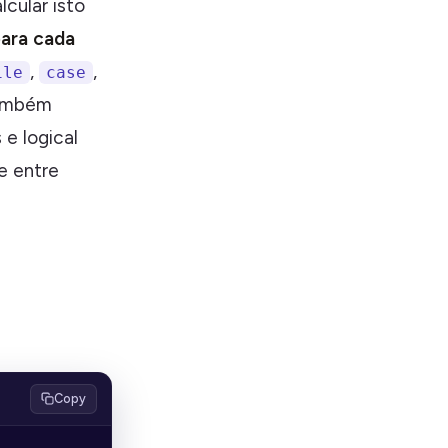
cular isto
para cada
,
,
ile
case
também
e logical
e entre
Copy