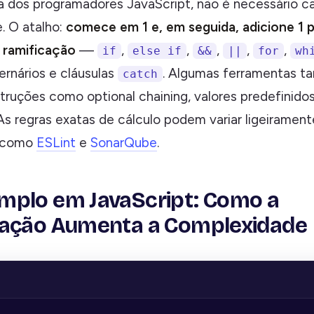
a dos programadores JavaScript, não é necessário cal
. O atalho:
comece em 1 e, em seguida, adicione 1 
 ramificação
—
,
,
,
,
,
if
else if
&&
||
for
wh
ernários e cláusulas
. Algumas ferramentas 
catch
ruções como optional chaining, valores predefinidos 
As regras exatas de cálculo podem variar ligeirament
s como
ESLint
e
SonarQube
.
plo em JavaScript: Como a
cação Aumenta a Complexidade