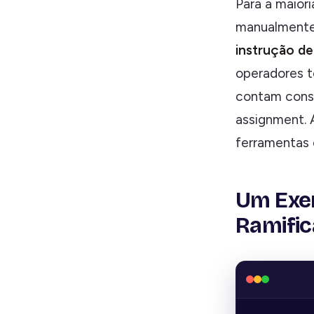
Para a maiori
manualmente
instrução de
operadores t
contam const
assignment. 
ferramenta
Um Exem
Ramifi