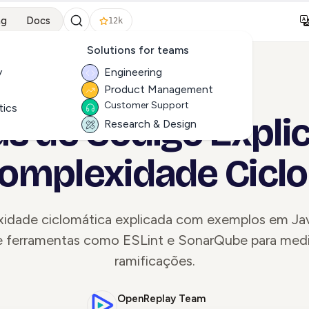
ng
Docs
12k
S
Solutions for teams
y
Engineering
Product Management
ALL ARTICLES
Customer Support
tics
s de Código Expli
Research & Design
omplexidade Cicl
idade ciclomática explicada com exemplos em Jav
e ferramentas como ESLint e SonarQube para medir
ramificações.
OpenReplay Team