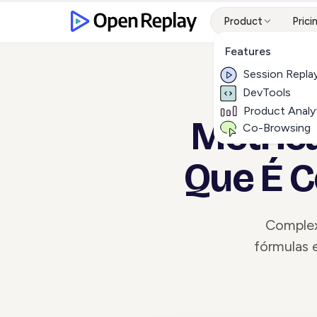
Product
Prici
Features
Session Repla
DevTools
Product Analy
Métrica
Co-Browsing
Que É C
Complex
fórmulas 