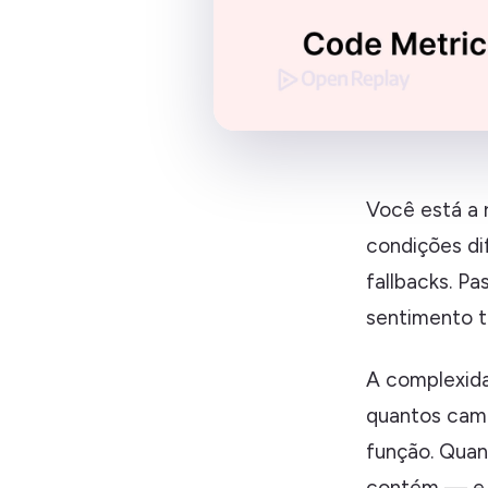
Você está a 
condições di
fallbacks. Pa
sentimento 
A complexida
quantos cam
função. Quan
contém — e ma