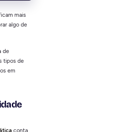
ficam mais
rar algo de
a de
 tipos de
dos em
idade
ática
conta