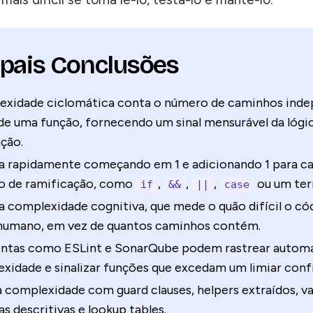
ipais Conclusões
exidade ciclomática conta o número de caminhos ind
de uma função, fornecendo um sinal mensurável da lógi
ção.
-a rapidamente começando em 1 e adicionando 1 para c
ão de ramificação, como
,
,
,
ou um ter
if
&&
||
case
a complexidade cognitiva, que mede o quão difícil o cód
humano, em vez de quantos caminhos contém.
ntas como ESLint e SonarQube podem rastrear autom
xidade e sinalizar funções que excedam um limiar confi
 complexidade com guard clauses, helpers extraídos, va
s descritivas e lookup tables.