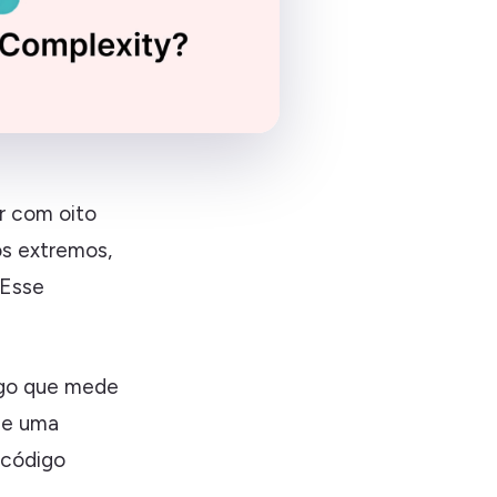
r com oito
os extremos,
 Esse
igo que mede
de uma
 código