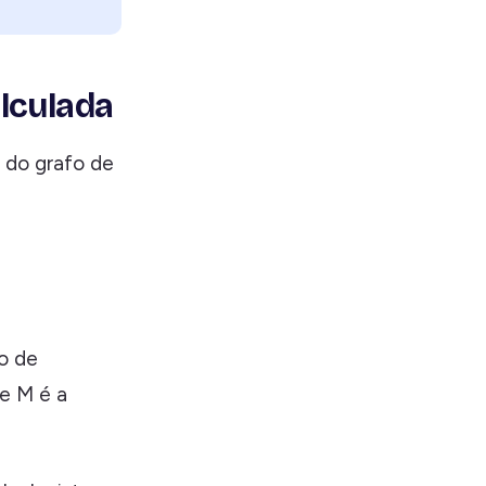
lculada
 do grafo de
o de
e M é a