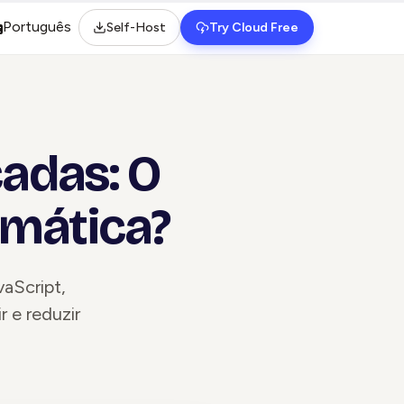
Português
Self-Host
Try Cloud Free
elect language
cadas: O
omática?
aScript,
 e reduzir