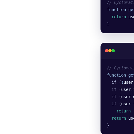
// Cyclomat
function
 ge
  return
 us
}
// Cyclomat
function
 ge
  if (
!
user
  if (
user
.
  if (
user
.
  if (
user
.
    return
 
  return
 us
}