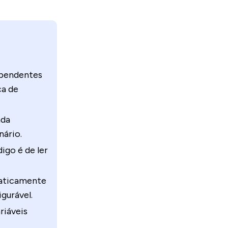
ependentes
ca de
ada
nário.
igo é de ler
aticamente
gurável.
riáveis