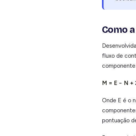
Como a 
Desenvolvida
fluxo de con
componente 
M = E − N +
Onde E é o n
componentes 
pontuação d