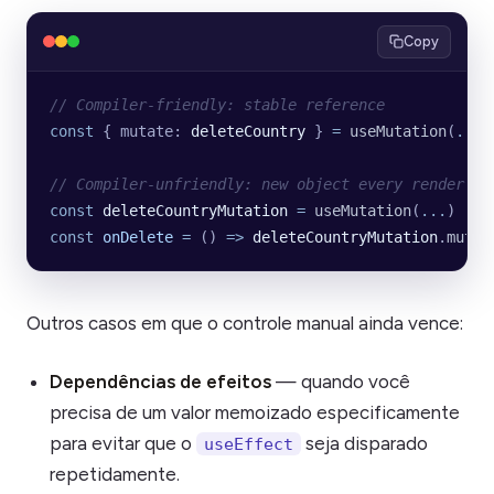
Copy
// Compiler-friendly: stable reference
const
 { mutate: 
deleteCountry
 } 
=
 useMutation
(
...
)
// Compiler-unfriendly: new object every render
const
 deleteCountryMutation
 =
 useMutation
(
...
)
const
 onDelete
 =
 () 
=>
 deleteCountryMutation
.
mutat
Outros casos em que o controle manual ainda vence:
Dependências de efeitos
— quando você
precisa de um valor memoizado especificamente
para evitar que o
seja disparado
useEffect
repetidamente.