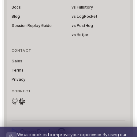
Docs
vs Fullstory
Blog
vs LogRocket
Session Replay Guide
vs PostHog
vs Hotjar
CONTACT
Sales
Terms
Privacy
CONNECT
SOC 2 Type II Compliant
We use cookies to improve your experience. By using our