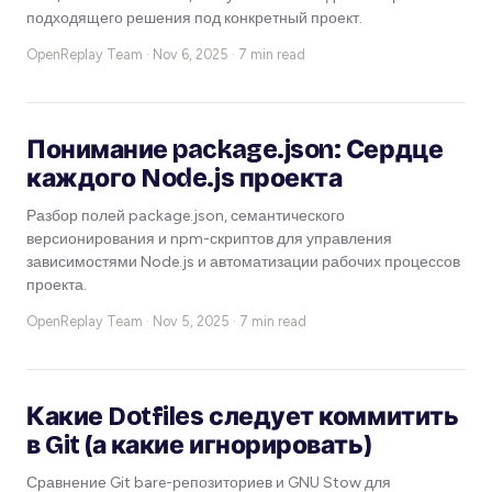
подходящего решения под конкретный проект.
OpenReplay Team ·
Nov 6, 2025 · 7 min read
Понимание package.json: Сердце
каждого Node.js проекта
Разбор полей package.json, семантического
версионирования и npm-скриптов для управления
зависимостями Node.js и автоматизации рабочих процессов
проекта.
OpenReplay Team ·
Nov 5, 2025 · 7 min read
Какие Dotfiles следует коммитить
в Git (а какие игнорировать)
Сравнение Git bare-репозиториев и GNU Stow для