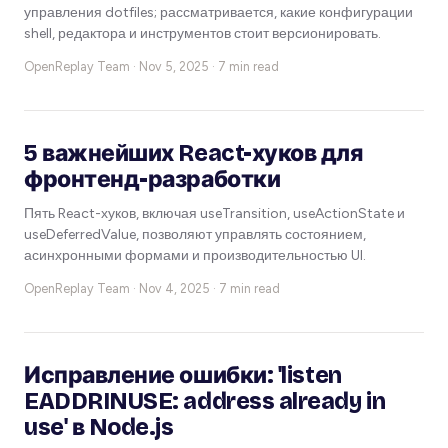
управления dotfiles; рассматривается, какие конфигурации
shell, редактора и инструментов стоит версионировать.
OpenReplay Team ·
Nov 5, 2025 · 7 min read
5 важнейших React-хуков для
фронтенд-разработки
Пять React-хуков, включая useTransition, useActionState и
useDeferredValue, позволяют управлять состоянием,
асинхронными формами и производительностью UI.
OpenReplay Team ·
Nov 4, 2025 · 7 min read
Исправление ошибки: 'listen
EADDRINUSE: address already in
use' в Node.js