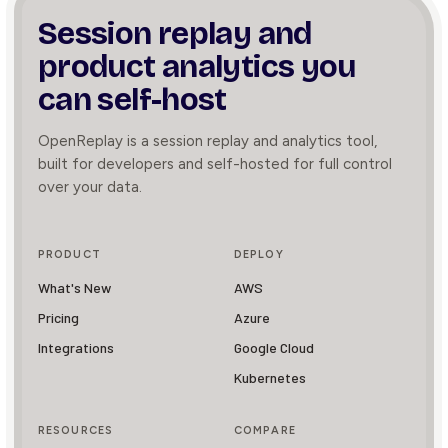
Session replay and
product
analytics you
can self-host
OpenReplay is a session replay and analytics tool,
built for developers and self-hosted for full control
over your data.
PRODUCT
DEPLOY
What's New
AWS
Pricing
Azure
Integrations
Google Cloud
Kubernetes
RESOURCES
COMPARE