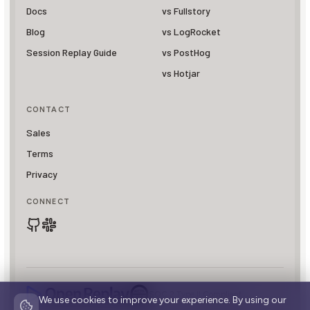
Docs
vs Fullstory
Blog
vs LogRocket
Session Replay Guide
vs PostHog
vs Hotjar
CONTACT
Sales
Terms
Privacy
CONNECT
SOC 2 Type II Compliant
We use cookies to improve your experience. By using our