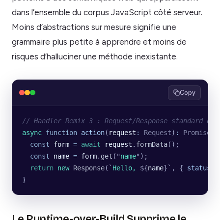
dans l’ensemble du corpus JavaScript côté serveur.
Moins d’abstractions sur mesure signifie une
grammaire plus petite à apprendre et moins de
risques d’halluciner une méthode inexistante.
Copy
// Handler Remix 3 : Request/Response standard de 
async
 function
 action
(
request
:
 Request
)
:
 Promise
<
R
  const
 form
 =
 await
 request
.
formData
();
  const
 name
 =
 form
.
get
(
"
name
"
);
  return
 new
 Response
(
`
Hello, 
${
name
}`
, {
 status
:
 
}
Le Runtime-over-Build Supprime le