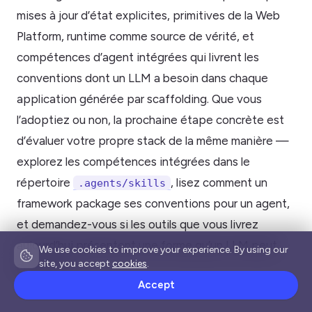
mises à jour d’état explicites, primitives de la Web
Platform, runtime comme source de vérité, et
compétences d’agent intégrées qui livrent les
conventions dont un LLM a besoin dans chaque
application générée par scaffolding. Que vous
l’adoptiez ou non, la prochaine étape concrète est
d’évaluer votre propre stack de la même manière —
explorez les compétences intégrées dans le
répertoire
, lisez comment un
.agents/skills
framework package ses conventions pour un agent,
et demandez-vous si les outils que vous livrez
aujourd’hui présentent une forme qu’un LLM peut
We use cookies to improve your experience. By using our
site, you accept
cookies
.
apprendre.
Accept