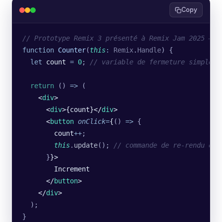
Copy
// Prototype Remix 3 présenté à Remix Jam 2025 — i
function
 Counter
(
this
:
 Remix
.
Handle
) {
  let
 count
 =
 0
; 
// variable de fermeture simple
  return
 () 
=>
 (
    <
div
>
      <
div
>{count}</
div
>
      <
button
 onClick
=
{
()
 =>
 {
        count
++
;
        this
.
update
();
 // commande de re-rendu exp
      }
}>
        Increment
      </
button
>
    </
div
>
  );
}